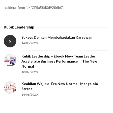
f
[caldera_form id=”CF5a58d0d9286b0″]
y
t
h
Kubik Leadership
a
t
Sukses Dengan Membahagiakan Karyawan
S
14/08/2020
y
o
Kubik Leadership – Ebook How Team Leader
u
Accelerate Business Performance In The New
a
Normal
r
10/07/2020
e
Keahlian Wajib di Era New Normal: Mengelola
h
Stress
u
16/06/2020
m
a
n