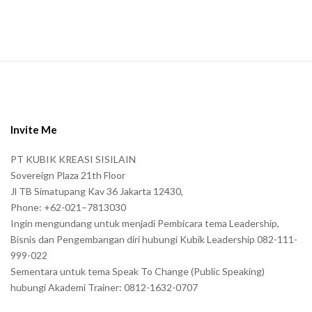
.
S
i
t
e
Invite Me
F
PT KUBIK KREASI SISILAIN
o
Sovereign Plaza 21th Floor
o
Jl TB Simatupang Kav 36 Jakarta 12430,
t
Phone: +62-021–7813030
e
Ingin mengundang untuk menjadi Pembicara tema Leadership,
r
Bisnis dan Pengembangan diri hubungi Kubik Leadership 082-111-
999-022
Sementara untuk tema Speak To Change (Public Speaking)
hubungi Akademi Trainer: 0812-1632-0707