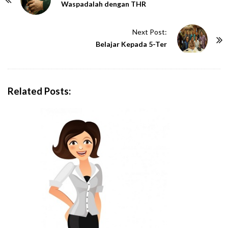
o
Waspadalah dengan THR
s
t
Next Post:
N
Belajar Kepada 5-Ter
a
v
i
Related Posts:
g
a
t
i
o
n