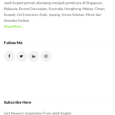
Jamil Azzaini pernah diundang menjadi pembicara di Singapore,
t
Malaysia, Brunei Darusalam, Australia, Hongkong, Makao, Oman,
h
Kuwait, Uni Emerates Arab, Jepang, Korea Selatan, Mesir dan
Amerika Serikat.
e
Read More ...
C
A
P
Follow Me
T
C
H
A
t
o
v
e
Subscribe Here
r
i
Get Newest Inspiration From Jamil Azzaini