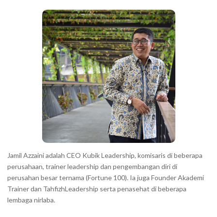
b
c
a
h
r
a
r
a
c
t
e
r
s
s
h
Jamil Azzaini adalah CEO Kubik Leadership, komisaris di beberapa
o
perusahaan, trainer leadership dan pengembangan diri di
w
perusahan besar ternama (Fortune 100). Ia juga Founder Akademi
Trainer dan TahfizhLeadership serta penasehat di beberapa
n
lembaga nirlaba.
i
n