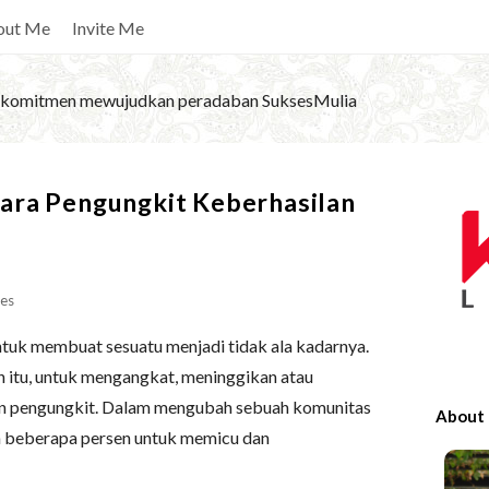
out Me
Invite Me
komitmen mewujudkan peradaban SuksesMulia
S
ara Pengungkit Keberhasilan
i
t
e
es
S
i
ntuk membuat sesuatu menjadi tidak ala kadarnya.
d
n itu, untuk mengangkat, meninggikan atau
e
an pengungkit. Dalam mengubah sebuah komunitas
About
b
an beberapa persen untuk memicu dan
a