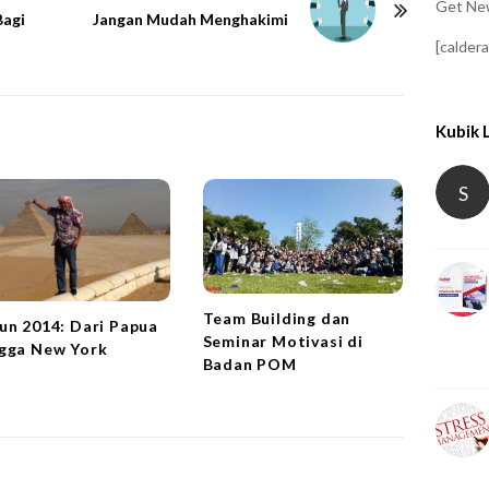
Get New
Bagi
Jangan Mudah Menghakimi
[calder
Kubik 
S
Team Building dan
un 2014: Dari Papua
Seminar Motivasi di
gga New York
Badan POM