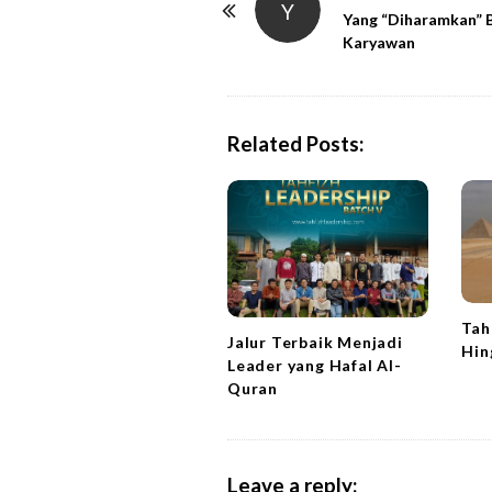
Y
o
Yang “Diharamkan” 
Karyawan
s
t
N
a
Related Posts:
v
i
g
a
t
i
Tah
Jalur Terbaik Menjadi
o
Hin
Leader yang Hafal Al-
n
Quran
Leave a reply: