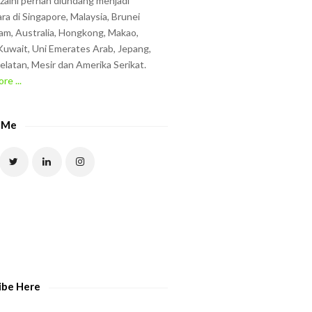
zzaini pernah diundang menjadi
ra di Singapore, Malaysia, Brunei
am, Australia, Hongkong, Makao,
uwait, Uni Emerates Arab, Jepang,
elatan, Mesir dan Amerika Serikat.
re ...
 Me
ibe Here