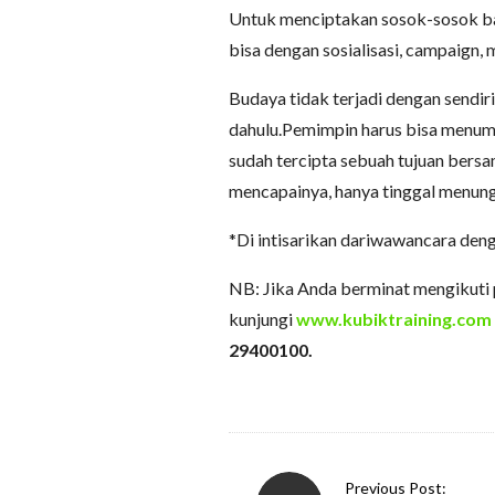
Untuk menciptakan sosok-sosok ba
bisa dengan sosialisasi, campaign
Budaya tidak terjadi dengan sendiri
dahulu.Pemimpin harus bisa menumb
sudah tercipta sebuah tujuan bers
mencapainya, hanya tinggal menung
*Di intisarikan dariwawancara deng
NB: Jika Anda berminat mengikuti
kunjungi
www.kubiktraining.com
29400100.
P
Previous Post: