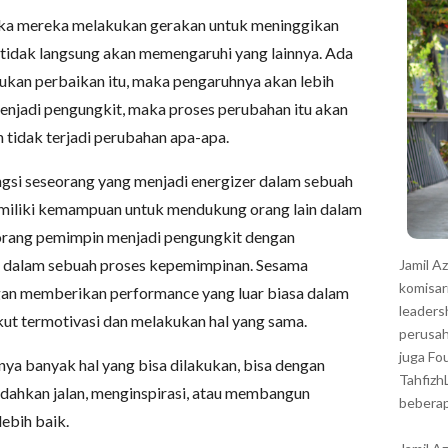
r
 jika mereka melakukan gerakan untuk meninggikan
 tidak langsung akan memengaruhi yang lainnya. Ada
kukan perbaikan itu, maka pengaruhnya akan lebih
menjadi pengungkit, maka proses perubahan itu akan
 tidak terjadi perubahan apa-apa.
ngsi seseorang yang menjadi energizer dalam sebuah
emiliki kemampuan untuk mendukung orang lain dalam
orang pemimpin menjadi pengungkit dengan
 dalam sebuah proses kepemimpinan. Sesama
Jamil A
komisar
an memberikan performance yang luar biasa dalam
leaders
kut termotivasi dan melakukan hal yang sama.
perusah
juga Fo
ya banyak hal yang bisa dilakukan, bisa dengan
Tahfizh
ahkan jalan, menginspirasi, atau membangun
beberap
ebih baik.