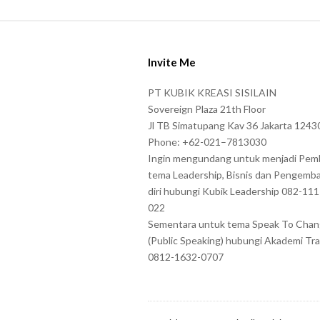
a
s
S
e
i
e
Invite Me
t
n
e
PT KUBIK KREASI SISILAIN
t
F
Sovereign Plaza 21th Floor
e
o
Jl TB Simatupang Kav 36 Jakarta 1243
r
Phone: +62-021–7813030
o
t
Ingin mengundang untuk menjadi Pem
t
tema Leadership, Bisnis dan Pengemb
h
e
diri hubungi Kubik Leadership 082-11
e
r
022
c
Sementara untuk tema Speak To Cha
h
(Public Speaking) hubungi Akademi Tra
a
0812-1632-0707
r
a
c