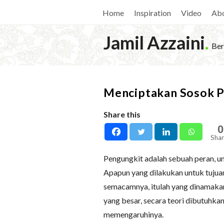
Home
Inspiration
Video
Ab
Jamil Azzaini
.
Ber
Menciptakan Sosok P
Share this
0
Shar
Pengungkit adalah sebuah peran, u
Apapun yang dilakukan untuk tujua
semacamnya, itulah yang dinamak
yang besar, secara teori dibutuhk
memengaruhinya.