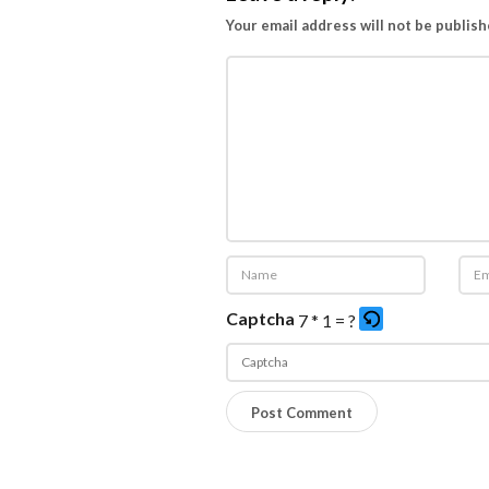
Your email address will not be publish
Captcha
7 * 1 = ?
P
l
e