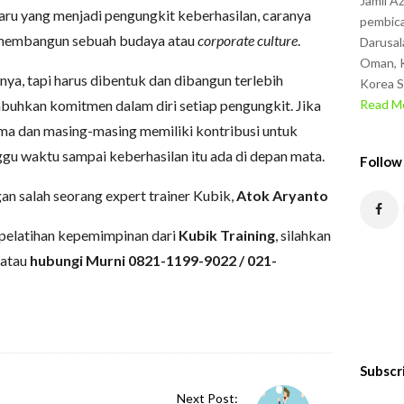
Jamil A
ru yang menjadi pengungkit keberhasilan, caranya
pembica
, membangun sebuah budaya atau
corporate culture
.
Darusal
Oman, K
nya, tapi harus dibentuk dan dibangun terlebih
Korea S
uhkan komitmen dalam diri setiap pengungkit. Jika
Read Mo
ama dan masing-masing memiliki kontribusi untuk
gu waktu sampai keberhasilan itu ada di depan mata.
Follow
an salah seorang expert trainer Kubik,
Atok Aryanto
 pelatihan kepemimpinan dari
Kubik Training
, silahkan
atau
hubungi Murni 0821-1199-9022 / 021-
Subscr
Next Post: