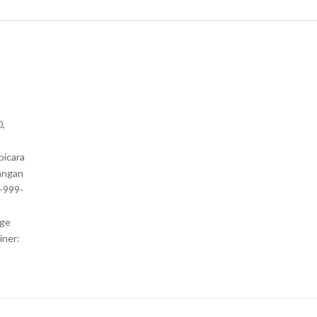
0,
bicara
angan
1-999-
nge
iner: