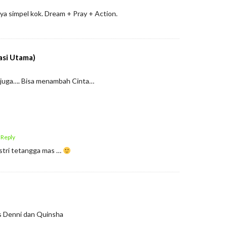
a simpel kok. Dream + Pray + Action.
asi Utama)
ri juga…. Bisa menambah Cinta…
 Reply
istri tetangga mas …
as Denni dan Quinsha