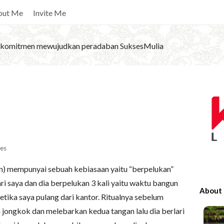
out Me
Invite Me
komitmen mewujudkan peradaban SuksesMulia
S
i
t
e
S
es
i
un) mempunyai sebuah kebiasaan yaitu “berpelukan”
d
ri saya dan dia berpelukan 3 kali yaitu waktu bangun
e
About
 ketika saya pulang dari kantor. Ritualnya sebelum
b
 jongkok dan melebarkan kedua tangan lalu dia berlari
a