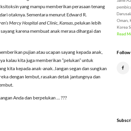
Jamil A
ksitoksin yang mampu memberikan perasaan tenang
pembica
Darusal
dari otaknya. Sementara menurut Edward R.
Oman, K
ren’s Mercy Hospital and Clinic, Kansas
, pelukan lebih
Korea S
an sayang karena membuat anak merasa dihargai dan
Read Mo
a memberikan pujian atau ucapan sayang kepada anak,
Follow
hnya kalau kita juga memberikan “pelukan” untuk
ng kita kepada anak-anak. Jangan segan dan sungkan
reka dengan lembut, rasakan detak jantungnya dan
embut.
angan Anda dan berpelukan … ???
Subscr