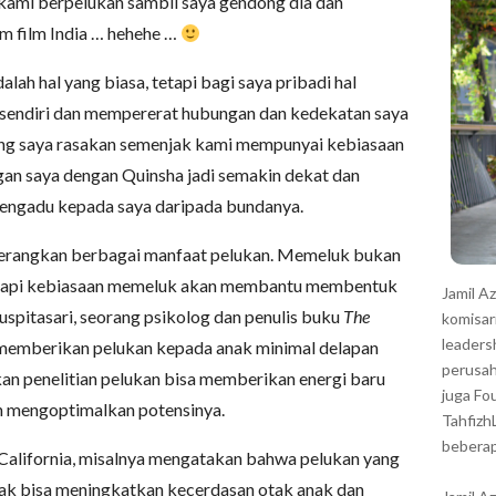
u kami berpelukan sambil saya gendong dia dan
r
m film India … hehehe …
lah hal yang biasa, tetapi bagi saya pribadi hal
sendiri dan mempererat hubungan dan kedekatan saya
ng saya rasakan semenjak kami mempunyai kebiasaan
gan saya dengan Quinsha jadi semakin dekat dan
 mengadu kepada saya daripada bundanya.
enerangkan berbagai manfaat pelukan. Memeluk bukan
tetapi kebiasaan memeluk akan membantu membentuk
Jamil A
Puspitasari, seorang psikolog dan penulis buku
The
komisar
leaders
emberikan pelukan kepada anak minimal delapan
perusah
kan penelitian pelukan bisa memberikan energi baru
juga Fo
an mengoptimalkan potensinya.
Tahfizh
beberap
h California, misalnya mengatakan bahwa pelukan yang
nak bisa meningkatkan kecerdasan otak anak dan