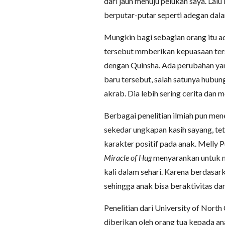
dari jauh menuju pelukan saya. Lal
berputar-putar seperti adegan dala
Mungkin bagi sebagian orang itu ada
tersebut mmberikan kepuasaan ter
dengan Quinsha. Ada perubahan ya
baru tersebut, salah satunya hubun
akrab. Dia lebih sering cerita dan
Berbagai penelitian ilmiah pun m
sekedar ungkapan kasih sayang, 
karakter positif pada anak. Melly 
Miracle of Hug
menyarankan untuk m
kali dalam sehari. Karena berdasar
sehingga anak bisa beraktivitas d
Penelitian dari University of Nort
diberikan oleh orang tua kepada a