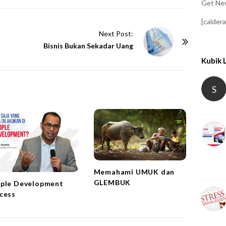
Get New
[calder
Next Post:
Bisnis Bukan Sekadar Uang
Kubik 
S
Memahami UMUK dan
GLEMBUK
ple Development
cess