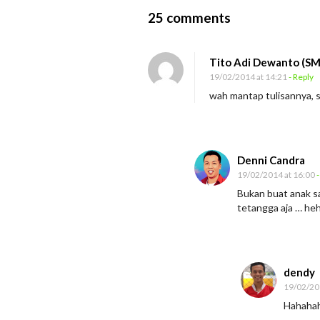
O
25 comments
n
M
Tito Adi Dewanto (S
a
19/02/2014 at 14:21
- Reply
r
wah mantap tulisannya, s
i
B
e
Denni Candra
r
19/02/2014 at 16:00
-
p
Bukan buat anak saj
tetangga aja … he
e
l
u
k
dendy
a
19/02/20
n
Hahaha