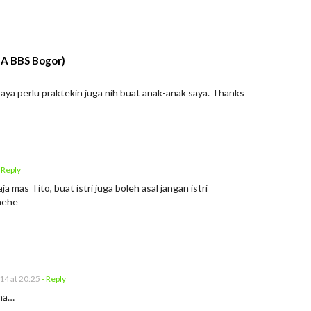
MA BBS Bogor)
aya perlu praktekin juga nih buat anak-anak saya. Thanks
 Reply
a mas Tito, buat istri juga boleh asal jangan istri
hehe
14 at 20:25
- Reply
ha…