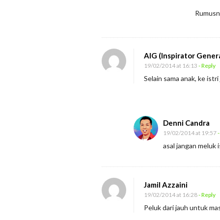
Rumusny
AIG (Inspirator Gener
19/02/2014 at 16:13
- Reply
Selain sama anak, ke ist
Denni Candra
19/02/2014 at 19:57
-
asal jangan meluk 
Jamil Azzaini
19/02/2014 at 16:28
- Reply
Peluk dari jauh untuk m