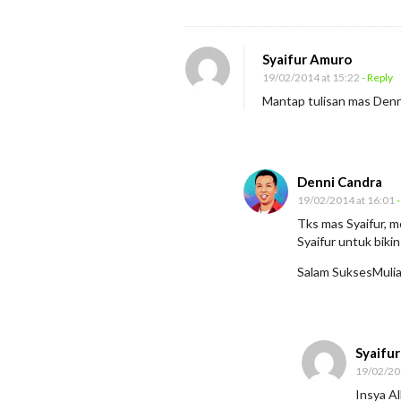
Syaifur Amuro
19/02/2014 at 15:22
- Reply
Mantap tulisan mas Denni
Denni Candra
19/02/2014 at 16:01
-
Tks mas Syaifur, 
Syaifur untuk biki
Salam SuksesMuli
Syaifu
19/02/20
Insya Al