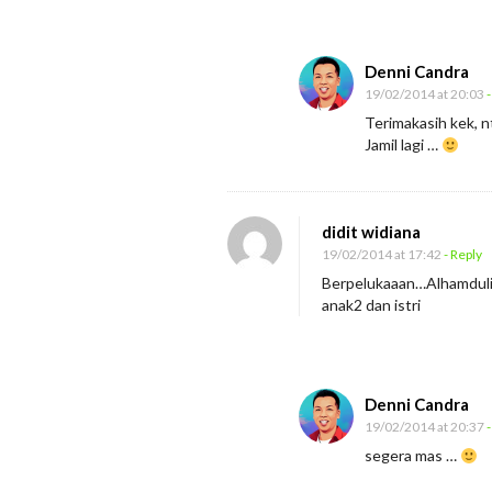
Denni Candra
19/02/2014 at 20:03
-
Terimakasih kek, n
Jamil lagi …
didit widiana
19/02/2014 at 17:42
- Reply
Berpelukaaan…Alhamdulil
anak2 dan istri
Denni Candra
19/02/2014 at 20:37
-
segera mas …