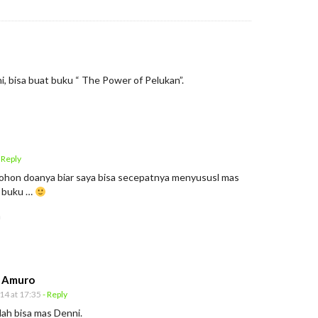
, bisa buat buku “ The Power of Pelukan”.
 Reply
mohon doanya biar saya bisa secepatnya menyususl mas
n buku …
a
r Amuro
14 at 17:35
- Reply
lah bisa mas Denni.