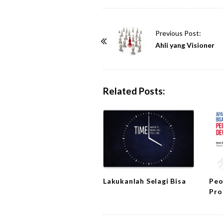
P
Previous Post:
o
Ahli yang Visioner
s
t
N
Related Posts:
a
v
i
g
a
t
i
Lakukanlah Selagi Bisa
Peo
Pro
o
n