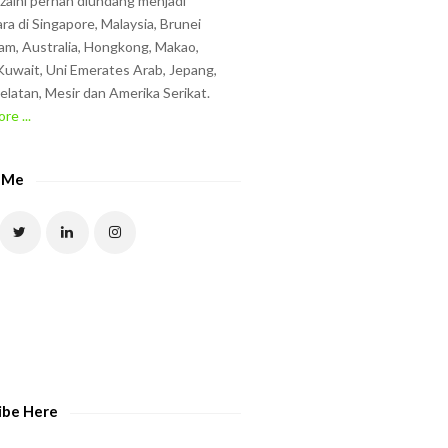
zzaini pernah diundang menjadi
ra di Singapore, Malaysia, Brunei
am, Australia, Hongkong, Makao,
uwait, Uni Emerates Arab, Jepang,
elatan, Mesir dan Amerika Serikat.
re ...
 Me
ibe Here