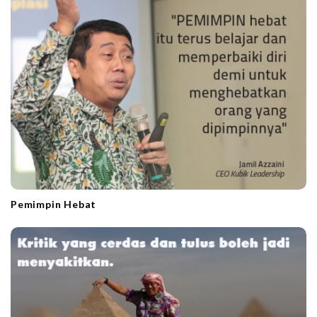
t
i
o
n
Pemimpin Hebat