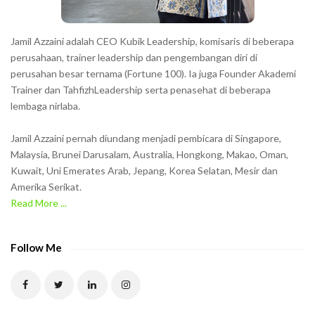
s
h
Jamil Azzaini adalah CEO Kubik Leadership, komisaris di beberapa
o
perusahaan, trainer leadership dan pengembangan diri di
w
perusahan besar ternama (Fortune 100). Ia juga Founder Akademi
Trainer dan TahfizhLeadership serta penasehat di beberapa
n
lembaga nirlaba.
i
n
Jamil Azzaini pernah diundang menjadi pembicara di Singapore,
t
Malaysia, Brunei Darusalam, Australia, Hongkong, Makao, Oman,
h
Kuwait, Uni Emerates Arab, Jepang, Korea Selatan, Mesir dan
Amerika Serikat.
e
Read More ...
C
A
P
Follow Me
T
C
H