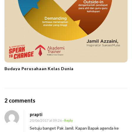
Budaya Perusahaan Kelas Dunia
O
2 comments
n
prapti
K
20/06/2017 at 09:26
- Reply
o
Setuju banget Pak Jamil. Kapan Bapak agenda ke
l