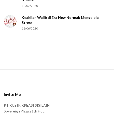
r
10/07/2020
e
Keahlian Wajib di Era New Normal: Mengelola
h
Stress
u
16/06/2020
m
a
n
.
S
i
t
e
Invite Me
F
PT KUBIK KREASI SISILAIN
o
Sovereign Plaza 21th Floor
o