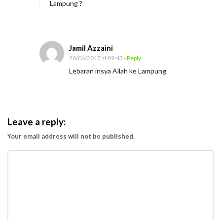
Lampung ?
a
b
o
Jamil Azzaini
r
20/06/2017 at 09:43
- Reply
a
Lebaran insya Allah ke Lampung
s
i
Leave a reply:
Your email address will not be published.