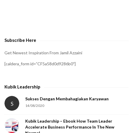
A
t
o
v
e
Subscribe Here
r
i
Get Newest Inspiration From Jamil Azzaini
f
[caldera_form id=”CF5a58d0d9286b0″]
y
t
h
Kubik Leadership
a
t
Sukses Dengan Membahagiakan Karyawan
S
14/08/2020
y
o
Kubik Leadership – Ebook How Team Leader
u
Accelerate Business Performance In The New
a
Normal