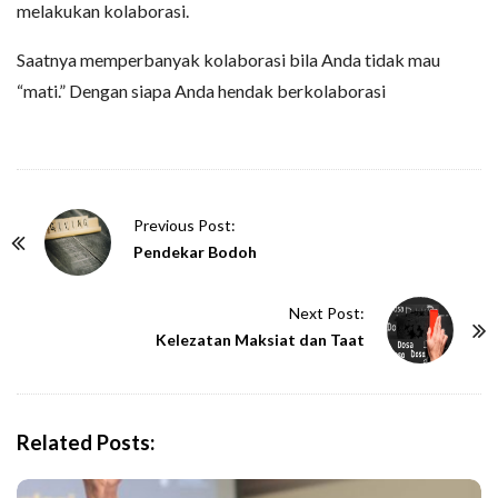
melakukan kolaborasi.
Saatnya memperbanyak kolaborasi bila Anda tidak mau
“mati.” Dengan siapa Anda hendak berkolaborasi
P
Previous Post:
o
Pendekar Bodoh
s
t
Next Post:
N
Kelezatan Maksiat dan Taat
a
v
i
Related Posts:
g
a