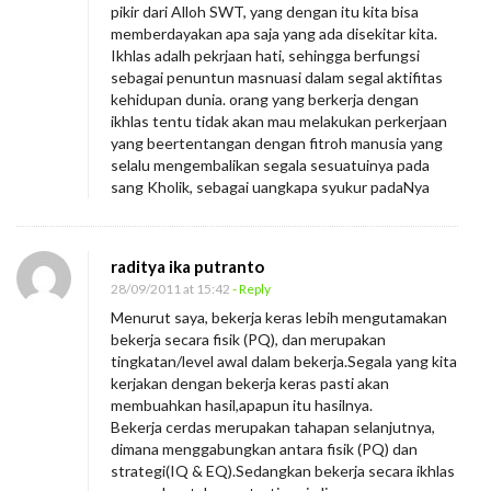
pikir dari Alloh SWT, yang dengan itu kita bisa
memberdayakan apa saja yang ada disekitar kita.
Ikhlas adalh pekrjaan hati, sehingga berfungsi
sebagai penuntun masnuasi dalam segal aktifitas
kehidupan dunia. orang yang berkerja dengan
ikhlas tentu tidak akan mau melakukan perkerjaan
yang beertentangan dengan fitroh manusia yang
selalu mengembalikan segala sesuatuinya pada
sang Kholik, sebagai uangkapa syukur padaNya
raditya ika putranto
28/09/2011 at 15:42
- Reply
Menurut saya, bekerja keras lebih mengutamakan
bekerja secara fisik (PQ), dan merupakan
tingkatan/level awal dalam bekerja.Segala yang kita
kerjakan dengan bekerja keras pasti akan
membuahkan hasil,apapun itu hasilnya.
Bekerja cerdas merupakan tahapan selanjutnya,
dimana menggabungkan antara fisik (PQ) dan
strategi(IQ & EQ).Sedangkan bekerja secara ikhlas