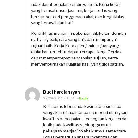
tidak dapat berjalan sendiri-sendiri. Kerja keras
s
yang berasal unsur jasmani, kerja cerdas yang
,
bersumber dari penggunaan akal, dan kerja ikhlas
C
yang berawal dari hati.
e
Kerja ikhlas menjamin pekerjaan dilakukan dengan
r
niat yang baik, cara yang baik dan mempunyai
tujuan baik. Kerja Keras menjamin tujuan yang
d
diniatkan tersebut dapat tercapai. kerja Cerdas
a
dapat mempercepat pencapaian tujuan, serta
menyempurnakan kualitas hasil yang didapatkan.
s
,
I
k
Budi hardiansyah
h
29/09/2011 at 05:15
- Reply
l
Keja keras lebih pada kwantitas pada apa
yang akan dicapai tanpa mempertimbangkan
a
kwalitas pencapaian ,sedangkan kerja cerdas
s
lebih pada kwalitas sehinhgga mutu
pekerjaan menjadi tolak ukurnya sementara
Ikhlas perpaduan antara kwantitas dan