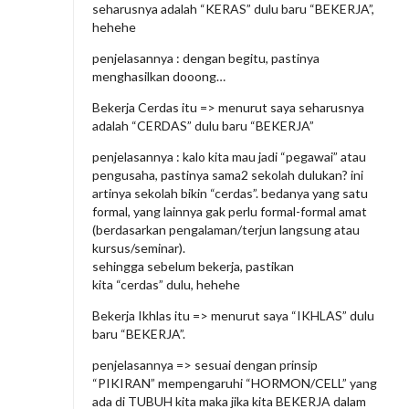
seharusnya adalah “KERAS” dulu baru “BEKERJA”,
hehehe
penjelasannya : dengan begitu, pastinya
menghasilkan dooong…
Bekerja Cerdas itu => menurut saya seharusnya
adalah “CERDAS” dulu baru “BEKERJA”
penjelasannya : kalo kita mau jadi “pegawai” atau
pengusaha, pastinya sama2 sekolah dulukan? ini
artinya sekolah bikin “cerdas”. bedanya yang satu
formal, yang lainnya gak perlu formal-formal amat
(berdasarkan pengalaman/terjun langsung atau
kursus/seminar).
sehingga sebelum bekerja, pastikan
kita “cerdas” dulu, hehehe
Bekerja Ikhlas itu => menurut saya “IKHLAS” dulu
baru “BEKERJA”.
penjelasannya => sesuai dengan prinsip
“PIKIRAN” mempengaruhi “HORMON/CELL” yang
ada di TUBUH kita maka jika kita BEKERJA dalam