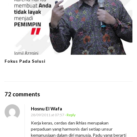
Fokus Pada Solusi
O
72 comments
n
Hosnu El Wafa
K
28/09/2011 at 07:57
- Reply
e
Kerja keras, cerdas dan ikhlas merupakan
r
perpaduan yang harmonis dari setiap unsur
a
kemanusiaan dalam diri manusia. Padu yang berarti