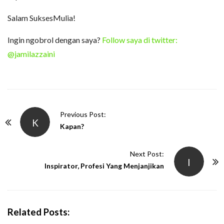
Salam SuksesMulia!
Ingin ngobrol dengan saya?
Follow saya di twitter:
@jamilazzaini
P
Previous Post:
K
o
Kapan?
s
t
Next Post:
I
N
Inspirator, Profesi Yang Menjanjikan
a
v
i
Related Posts:
g