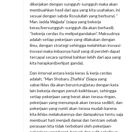
dikerjakan dengan sungguh-sungguh maka akan
membuahkan hasil dari apa yang kita usahakan, ini
sesuai dengan sabda Rosulullah yang berbunyi, ”
Man Jadda Wajjada” (siapa yang bekerja
keras/bersungguh-sungguh dia akan berhasil).
“bekerja cerdas itu melipatgandakan”. Maksudnya
adalah setiap pekerjaan yang dilakukan dengan
ilmu, dengan strategi sehingga melahirkan inovasi-
inovasi maka imbasnya hasil yang di peroleh dapat
tercapai secara optimal bahkan lebih dari apa yang
kita harapkan(berlipat ganda).
Dan interval antara kerja keras & kerja cerdas
adalah, “Man Shobaru Zhafiira” (Siapa yang
sabar/iklas dia akan beruntung)atau dengan kata
lain bekerja dengan penuh keikhlasan, sehingga
setiap pekerjaan yang berat akan terasa ringan,
pekerjaan yang menumpuk akan terasa sedikit, dan
pekerjaan yang rumit akan terasa mudah karena
kita ikhlas melakukannya dan dampaknya tentu saja
membuat hati menjadi damai dan tentram sebab
perasaan kita tidak terbebani oleh pekerjaan-
pekerjaan yang berat, banyak dan sulit sekalipun.