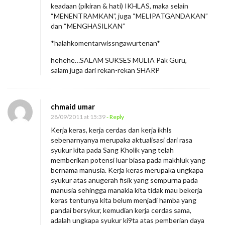
keadaan (pikiran & hati) IKHLAS, maka selain
“MENENTRAMKAN”, juga “MELIPATGANDAKAN”
dan “MENGHASILKAN”
*halahkomentarwissngawurtenan*
hehehe…SALAM SUKSES MULIA Pak Guru,
salam juga dari rekan-rekan SHARP
chmaid umar
28/09/2011 at 15:39
- Reply
Kerja keras, kerja cerdas dan kerja ikhls
sebenarnyanya merupaka aktualisasi dari rasa
syukur kita pada Sang Kholik yang telah
memberikan potensi luar biasa pada makhluk yang
bernama manusia. Kerja keras merupaka ungkapa
syukur atas anugerah fisik yang sempurna pada
manusia sehingga manakla kita tidak mau bekerja
keras tentunya kita belum menjadi hamba yang
pandai bersykur, kemudian kerja cerdas sama,
adalah ungkapa syukur ki9ta atas pemberian daya