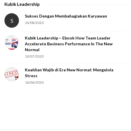
Kubik Leadership
a
t
Sukses Dengan Membahagiakan Karyawan
S
14/08/2020
y
o
Kubik Leadership – Ebook How Team Leader
u
Accelerate Business Performance In The New
a
Normal
r
10/07/2020
e
Keahlian Wajib di Era New Normal: Mengelola
h
Stress
u
16/06/2020
m
a
n
.