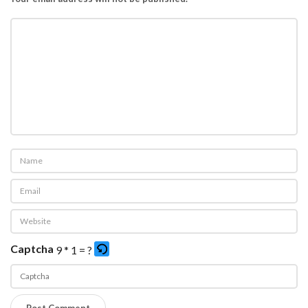
Captcha
9 * 1 = ?
P