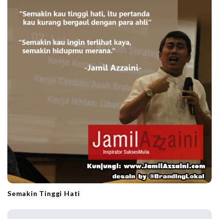
i
o
n
Semakin Tinggi Hati