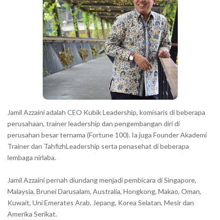
r
a
c
t
e
r
s
s
h
Jamil Azzaini adalah CEO Kubik Leadership, komisaris di beberapa
o
perusahaan, trainer leadership dan pengembangan diri di
w
perusahan besar ternama (Fortune 100). Ia juga Founder Akademi
Trainer dan TahfizhLeadership serta penasehat di beberapa
n
lembaga nirlaba.
i
n
Jamil Azzaini pernah diundang menjadi pembicara di Singapore,
t
Malaysia, Brunei Darusalam, Australia, Hongkong, Makao, Oman,
h
Kuwait, Uni Emerates Arab, Jepang, Korea Selatan, Mesir dan
Amerika Serikat.
e