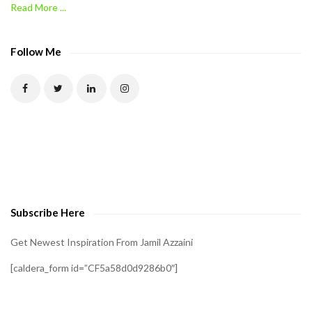
Read More ...
C
A
P
Follow Me
T
C
H
A
t
o
v
e
Subscribe Here
r
i
Get Newest Inspiration From Jamil Azzaini
f
[caldera_form id=”CF5a58d0d9286b0″]
y
t
h