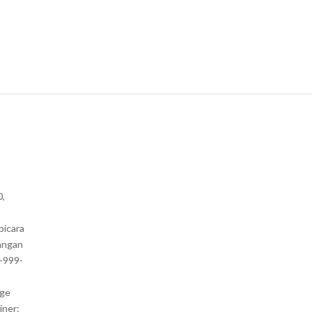
0,
bicara
angan
1-999-
nge
iner: