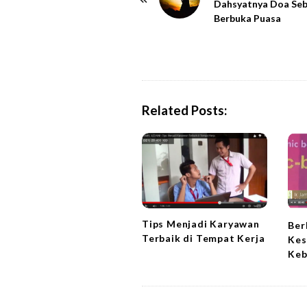
o
Dahsyatnya Doa Se
Berbuka Puasa
s
t
N
a
v
Related Posts:
i
g
a
t
i
o
Tips Menjadi Karyawan
n
Ber
Terbaik di Tempat Kerja
Kes
Keb