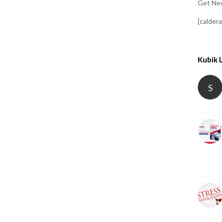
Get New
[calder
Kubik 
S