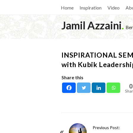
Home
Inspiration
Video
Ab
Jamil Azzaini
.
Ber
INSPIRATIONAL SEMI
with Kubik Leadershi
Share this
0
Shar
P
Previous Post: