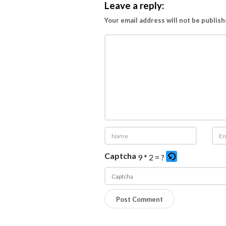
Leave a reply:
Your email address will not be publish
Captcha
9 * 2 = ?
P
l
e