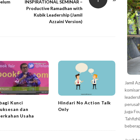
r
belum
INSPIRATIONAL SEMINAR –
Productive Ramadhan with
Kubik Leadership (Jamil
Azzaini Version)
Jamil A
komisar
leaders
Hindari No Action Talk
bagi Kunci
perusah
Only
uksesan dan
juga Fo
erkahan Usaha
Tahfizh
beberap