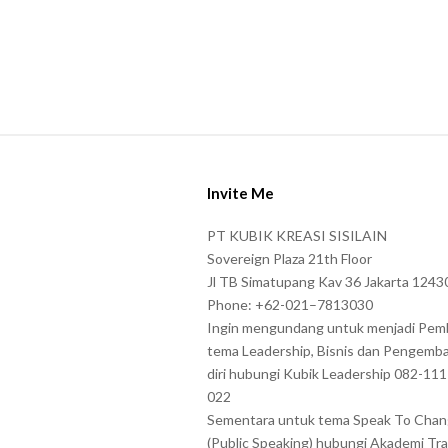
c
t
e
r
s
s
S
h
i
Invite Me
o
t
w
e
PT KUBIK KREASI SISILAIN
n
F
Sovereign Plaza 21th Floor
i
o
Jl TB Simatupang Kav 36 Jakarta 1243
n
Phone: +62-021–7813030
o
Ingin mengundang untuk menjadi Pem
t
t
tema Leadership, Bisnis dan Pengemb
h
e
diri hubungi Kubik Leadership 082-11
e
r
022
C
Sementara untuk tema Speak To Cha
A
(Public Speaking) hubungi Akademi Tra