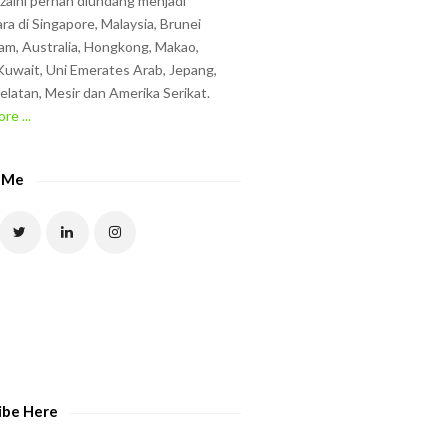
zzaini pernah diundang menjadi
ra di Singapore, Malaysia, Brunei
am, Australia, Hongkong, Makao,
uwait, Uni Emerates Arab, Jepang,
elatan, Mesir dan Amerika Serikat.
re ...
 Me
ibe Here