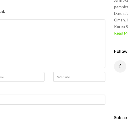
Jamil A
pembica
ed.
Darusal
Oman, K
Korea S
Read Mo
Follow
Subscr