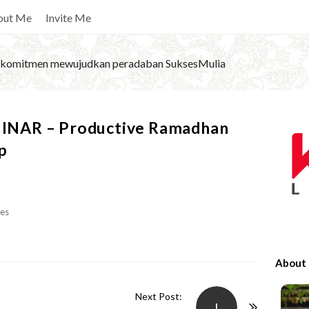
out Me
Invite Me
komitmen mewujudkan peradaban SuksesMulia
S
NAR – Productive Ramadhan
i
p
t
e
S
es
i
d
e
About
b
a
Next Post:
I