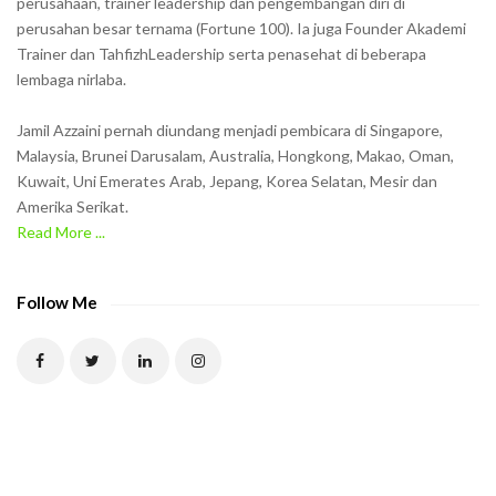
perusahaan, trainer leadership dan pengembangan diri di
w
perusahan besar ternama (Fortune 100). Ia juga Founder Akademi
Trainer dan TahfizhLeadership serta penasehat di beberapa
n
lembaga nirlaba.
i
n
Jamil Azzaini pernah diundang menjadi pembicara di Singapore,
t
Malaysia, Brunei Darusalam, Australia, Hongkong, Makao, Oman,
h
Kuwait, Uni Emerates Arab, Jepang, Korea Selatan, Mesir dan
Amerika Serikat.
e
Read More ...
C
A
P
Follow Me
T
C
H
A
t
o