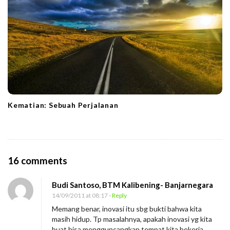
Kematian: Sebuah Perjalanan
O
16 comments
n
Budi Santoso, BTM Kalibening- Banjarnegara
I
14/09/2011 at 08:17
- Reply
n
Memang benar, inovasi itu sbg bukti bahwa kita
o
masih hidup. Tp masalahnya, apakah inovasi yg kita
v
buat bisa mengguncangkan tempat kita bekerja