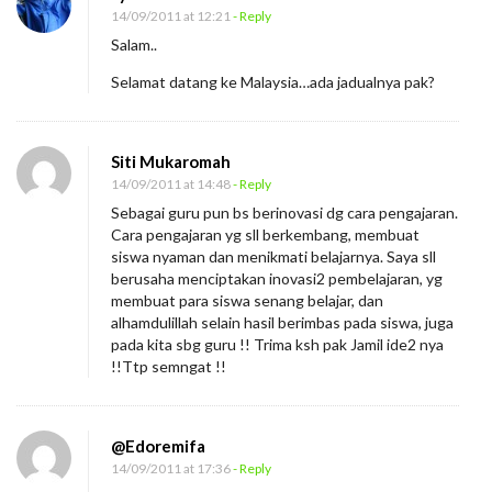
14/09/2011 at 12:21
- Reply
Salam..
Selamat datang ke Malaysia…ada jadualnya pak?
Siti Mukaromah
14/09/2011 at 14:48
- Reply
Sebagai guru pun bs berinovasi dg cara pengajaran.
Cara pengajaran yg sll berkembang, membuat
siswa nyaman dan menikmati belajarnya. Saya sll
berusaha menciptakan inovasi2 pembelajaran, yg
membuat para siswa senang belajar, dan
alhamdulillah selain hasil berimbas pada siswa, juga
pada kita sbg guru !! Trima ksh pak Jamil ide2 nya
!!Ttp semngat !!
@Edoremifa
14/09/2011 at 17:36
- Reply