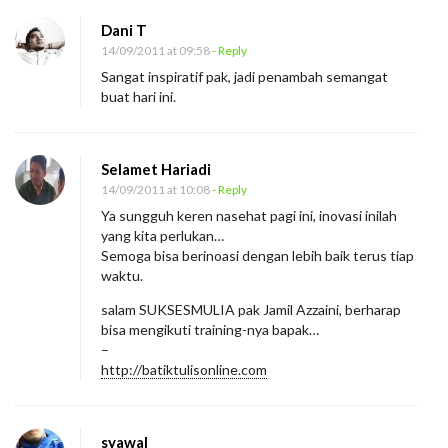
Dani T
14/09/2011 at 09:58
- Reply
Sangat inspiratif pak, jadi penambah semangat
buat hari ini.
Selamet Hariadi
14/09/2011 at 10:08
- Reply
Ya sungguh keren nasehat pagi ini, inovasi inilah
yang kita perlukan…
Semoga bisa berinoasi dengan lebih baik terus tiap
waktu.
salam SUKSESMULIA pak Jamil Azzaini, berharap
bisa mengikuti training-nya bapak…
–
http://batiktulisonline.com
syawal