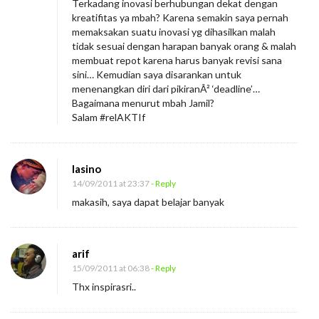
Terkadang inovasi berhubungan dekat dengan
kreatifitas ya mbah? Karena semakin saya pernah
memaksakan suatu inovasi yg dihasilkan malah
tidak sesuai dengan harapan banyak orang & malah
membuat repot karena harus banyak revisi sana
sini… Kemudian saya disarankan untuk
menenangkan diri dari pikiranÂ² ‘deadline’…
Bagaimana menurut mbah Jamil?
Salam #relAKTIf
lasino
14/09/2011 at 23:37
- Reply
makasih, saya dapat belajar banyak
arif
15/09/2011 at 06:38
- Reply
Thx inspirasri..