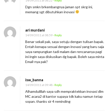
14/09/2011 at 08:22
- Reply
Dgn smkn brkembangnya jaman spt skrg ini,
memang sgt dibutuhkan inovasi
ari murdani
14/09/2011 at 08:59
- Reply
Benar sekali pak, saya setuju dengan tulisan bapak.
Entah kenapa sesuai dengan inovasi yang baru saja
saya rampungkan tadi malam dan rencananya pagi
ini ingin saya diskusikan dg bapak. Boleh saya minta
Email-nya pak?
isw_banna
14/09/2011 at 09:48
- Reply
Alhamdulillah saya sdh mempraktekkan inovasi dlm
MC acara2 di kantor supaya tdk kaku namun tetap
sopan. thanks sir 4 reminding