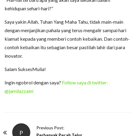
kehidupan sehari-hari?”
Saya yakin Allah, Tuhan Yang Maha Tahu, tidak main-main
dengan menjanjikan pahala yang terus mengalir sampai hari
kiamat kepada yang memberi contoh kebaikan. Dan contoh-
contoh kebaikan itu sebagian besar pastilah lahir dari para
inovator.
Salam SuksesMulia!
Ingin ngobrol dengan saya?
Follow saya di twitter:
@jamilazzaini
P
Previous Post:
P
o
Perbanyak Pecah Telur