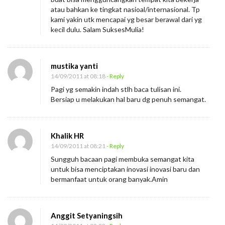
atau bahkan ke tingkat nasioal/internasional. Tp
a
kami yakin utk mencapai yg besar berawal dari yg
s
kecil dulu. Salam SuksesMulia!
i
mustika yanti
14/09/2011 at 08:18
- Reply
Pagi yg semakin indah stlh baca tulisan ini.
Bersiap u melakukan hal baru dg penuh semangat.
Khalik HR
14/09/2011 at 08:21
- Reply
Sungguh bacaan pagi membuka semangat kita
untuk bisa menciptakan inovasi inovasi baru dan
bermanfaat untuk orang banyak.Amin
Anggit Setyaningsih