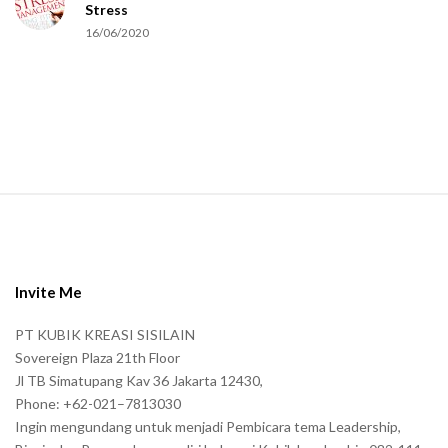
Stress
u
16/06/2020
m
a
n
.
S
i
t
e
Invite Me
F
PT KUBIK KREASI SISILAIN
o
Sovereign Plaza 21th Floor
o
Jl TB Simatupang Kav 36 Jakarta 12430,
t
Phone: +62-021–7813030
e
Ingin mengundang untuk menjadi Pembicara tema Leadership,