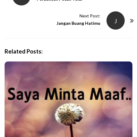
s
t
Next Post:
J
N
Jangan Buang Hatimu
a
v
i
Related Posts:
g
a
t
i
o
n