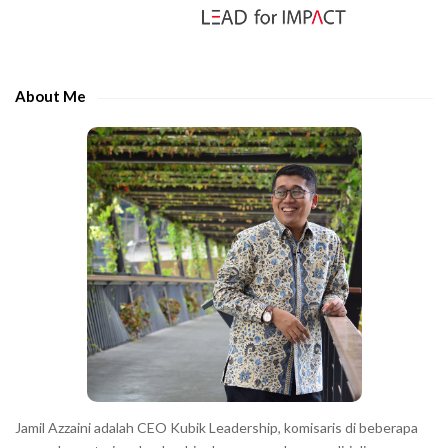
S
r
i
t
d
h
e
e
About Me
b
c
a
h
r
a
r
a
c
t
e
r
s
s
h
Jamil Azzaini adalah CEO Kubik Leadership, komisaris di beberapa
o