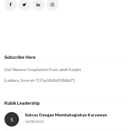
C
H
A
t
o
v
e
Subscribe Here
r
i
Get Newest Inspiration From Jamil Azzaini
f
[caldera_form id=”CF5a58d0d9286b0″]
y
t
h
Kubik Leadership
a
t
Sukses Dengan Membahagiakan Karyawan
S
14/08/2020
y
o