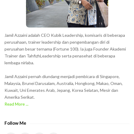
e
r
s
s
h
Jamil Azzaini adalah CEO Kubik Leadership, komisaris di beberapa
o
perusahaan, trainer leadership dan pengembangan diri di
w
perusahan besar ternama (Fortune 100). Ia juga Founder Akademi
Trainer dan TahfizhLeadership serta penasehat di beberapa
n
lembaga nirlaba.
i
n
Jamil Azzaini pernah diundang menjadi pembicara di Singapore,
t
Malaysia, Brunei Darusalam, Australia, Hongkong, Makao, Oman,
h
Kuwait, Uni Emerates Arab, Jepang, Korea Selatan, Mesir dan
Amerika Serikat.
e
Read More ...
C
A
P
Follow Me
T