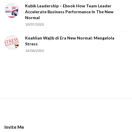
Kubik Leadership – Ebook How Team Leader
u
Accelerate Business Performance In The New
a
Normal
r
10/07/2020
e
Keahlian Wajib di Era New Normal: Mengelola
h
Stress
u
16/06/2020
m
a
n
.
S
i
t
e
Invite Me