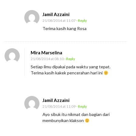
P
Jamil Azzaini
a
21/08/2014 at 11:07
- Reply
d
Terima kasih kang Rosa
i
d
a
Mira Marselina
n
21/08/2014 at 08:10
- Reply
K
Setiap ilmu dipakai pada waktu yang tepat.
l
Terima kasih kakek pencerahan hari ini
a
k
s
Jamil Azzaini
o
21/08/2014 at 11:09
- Reply
n
Ayo sibuk itu nikmat dan bagian dari
membunyikan klakson