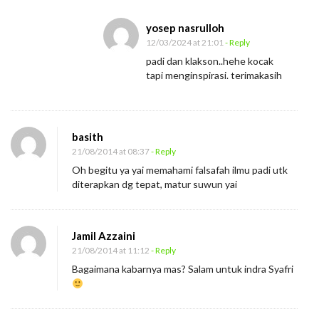
yosep nasrulloh
12/03/2024 at 21:01
- Reply
padi dan klakson..hehe kocak
tapi menginspirasi. terimakasih
basith
21/08/2014 at 08:37
- Reply
Oh begitu ya yai memahami falsafah ilmu padi utk
diterapkan dg tepat, matur suwun yai
Jamil Azzaini
21/08/2014 at 11:12
- Reply
Bagaimana kabarnya mas? Salam untuk indra Syafri