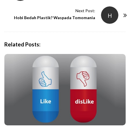
s
t
Next Post:
H
N
Hobi Bedah Plastik? Waspada Tomomania
a
v
i
Related Posts:
g
a
t
i
o
n