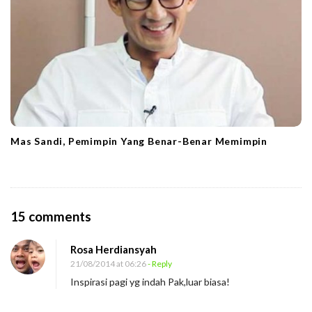
Mas Sandi, Pemimpin Yang Benar-Benar Memimpin
O
15 comments
n
Rosa Herdiansyah
I
21/08/2014 at 06:26
- Reply
l
Inspirasi pagi yg indah Pak,luar biasa!
m
u