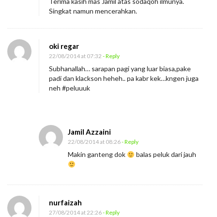
Terima kasih mas Jamil atas sodaqoh ilmunya.
Singkat namun mencerahkan.
oki regar
22/08/2014 at 07:32
- Reply
Subhanallah… sarapan pagi yang luar biasa,pake
padi dan klackson heheh.. pa kabr kek…kngen juga
neh #peluuuk
Jamil Azzaini
22/08/2014 at 08:26
- Reply
Makin ganteng dok
balas peluk dari jauh
nurfaizah
27/08/2014 at 22:26
- Reply