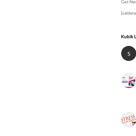
Get New
[calder
Kubik 
S