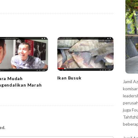
r
Ikan Busuk
ara Mudah
Jamil A
gendalikan Marah
komisar
leaders
perusah
juga Fo
Tahfizh
beberap
ed.