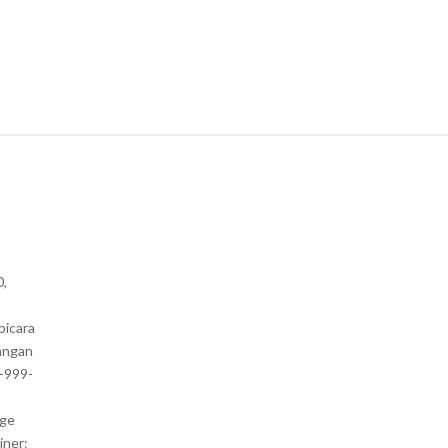
0,
bicara
angan
1-999-
nge
iner: