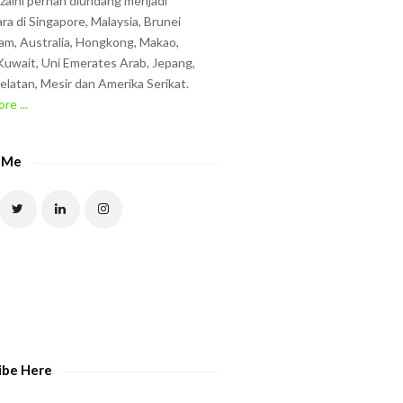
zzaini pernah diundang menjadi
ra di Singapore, Malaysia, Brunei
am, Australia, Hongkong, Makao,
uwait, Uni Emerates Arab, Jepang,
elatan, Mesir dan Amerika Serikat.
re ...
 Me
ibe Here