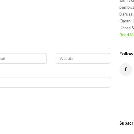
Jamil A
pembica
Darusal
Oman, K
Korea S
Read Mo
Follow
Subscr