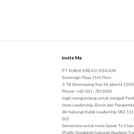
r
s
s
h
o
S
w
i
n
Invite Me
t
i
e
n
PT KUBIK KREASI SISILAIN
F
t
Sovereign Plaza 21th Floor
o
Jl TB Simatupang Kav 36 Jakarta 1243
h
Phone: +62-021–7813030
o
e
Ingin mengundang untuk menjadi Pem
t
C
tema Leadership, Bisnis dan Pengemb
e
A
diri hubungi Kubik Leadership 082-11
r
P
022
T
Sementara untuk tema Speak To Cha
(Public Speaking) hubungi Akademi Tra
C