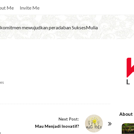
out Me
Invite Me
komitmen mewujudkan peradaban SuksesMulia
S
i
t
e
es
S
i
d
e
About
b
Next Post:
Mau Menjadi Inovatif?
a
n