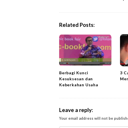
s
t
N
a
Related Posts:
v
i
g
a
t
i
3 C
Berbagi Kunci
o
Men
Kesuksesan dan
n
Keberkahan Usaha
Leave a reply:
Your email address will not be publish