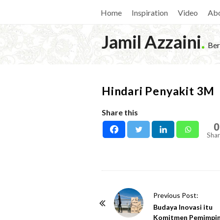
Home
Inspiration
Video
Ab
Jamil Azzaini
.
Ber
Hindari Penyakit 3M
Share this
0
Shar
P
Previous Post:
o
Budaya Inovasi itu
Komitmen Pemimpi