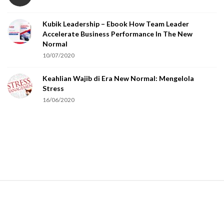
o
Kubik Leadership – Ebook How Team Leader
u
Accelerate Business Performance In The New
a
Normal
r
10/07/2020
e
Keahlian Wajib di Era New Normal: Mengelola
h
Stress
u
16/06/2020
m
a
n
.
S
i
t