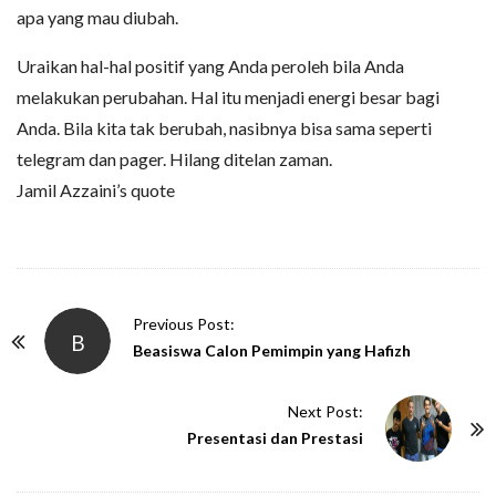
apa yang mau diubah.
Uraikan hal-hal positif yang Anda peroleh bila Anda
melakukan perubahan. Hal itu menjadi energi besar bagi
Anda. Bila kita tak berubah, nasibnya bisa sama seperti
telegram dan pager. Hilang ditelan zaman.
Jamil Azzaini’s quote
P
Previous Post:
B
o
Beasiswa Calon Pemimpin yang Hafizh
s
t
Next Post:
N
Presentasi dan Prestasi
a