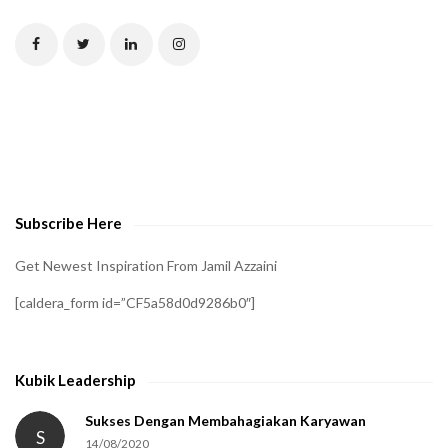
T
C
H
A
t
o
v
e
Subscribe Here
r
i
Get Newest Inspiration From Jamil Azzaini
f
[caldera_form id=”CF5a58d0d9286b0″]
y
t
h
Kubik Leadership
a
t
Sukses Dengan Membahagiakan Karyawan
S
14/08/2020
y