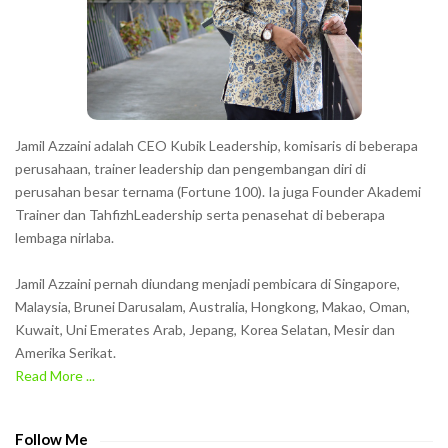
t
e
r
s
s
h
Jamil Azzaini adalah CEO Kubik Leadership, komisaris di beberapa
o
perusahaan, trainer leadership dan pengembangan diri di
w
perusahan besar ternama (Fortune 100). Ia juga Founder Akademi
Trainer dan TahfizhLeadership serta penasehat di beberapa
n
lembaga nirlaba.
i
n
Jamil Azzaini pernah diundang menjadi pembicara di Singapore,
t
Malaysia, Brunei Darusalam, Australia, Hongkong, Makao, Oman,
h
Kuwait, Uni Emerates Arab, Jepang, Korea Selatan, Mesir dan
Amerika Serikat.
e
Read More ...
C
A
P
Follow Me