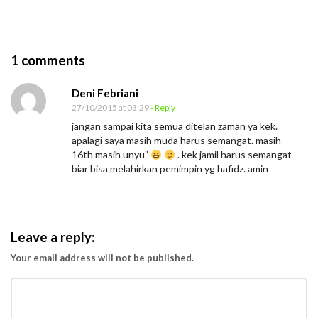
O
1 comments
n
Deni Febriani
D
27/10/2015 at 03:29
- Reply
i
jangan sampai kita semua ditelan zaman ya kek.
t
apalagi saya masih muda harus semangat. masih
e
16th masih unyu”
. kek jamil harus semangat
biar bisa melahirkan pemimpin yg hafidz. amin
l
a
n
Z
Leave a reply:
a
Your email address will not be published.
m
a
n