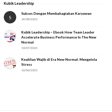
Kubik Leadership
a
t
Sukses Dengan Membahagiakan Karyawan
S
14/08/2020
y
o
Kubik Leadership – Ebook How Team Leader
u
Accelerate Business Performance In The New
a
Normal
r
10/07/2020
e
Keahlian Wajib di Era New Normal: Mengelola
h
Stress
u
16/06/2020
m
a
n
.