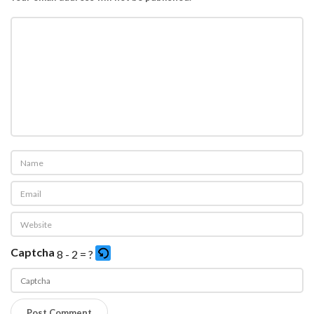
Captcha
8 - 2 = ?
P