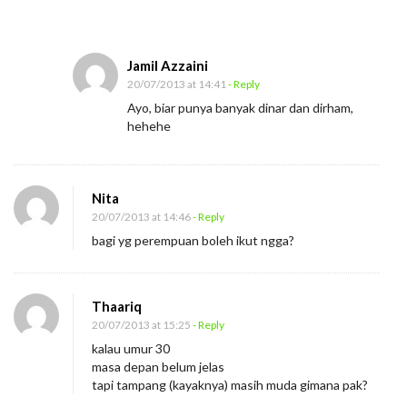
s
a
h
Jamil Azzaini
20/07/2013 at 14:41
- Reply
a
Ayo, biar punya banyak dinar dan dirham,
hehehe
Nita
20/07/2013 at 14:46
- Reply
bagi yg perempuan boleh ikut ngga?
Thaariq
20/07/2013 at 15:25
- Reply
kalau umur 30
masa depan belum jelas
tapi tampang (kayaknya) masih muda gimana pak?