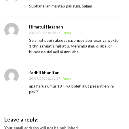
Subhanallah mantap pak rubi. Salam
Himatul Hasanah
24/06/2015 at 09:18
- Reply
Selamat pagi sukses , u.ponpes aba rasanya waktu
1 thn sangat singkat u. Menimba ilmu di aba .dr
bunda naufal aqil alumni aba
fadhil khanifan
29/07/2015 at 11:27
- Reply
apa harus umur 18 + yg boleh ikut pesantren ini
pak ?
Leave a reply:
Your email address will not be published.