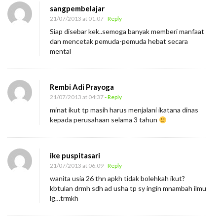
sangpembelajar
21/07/2013 at 01:07
- Reply
Siap disebar kek..semoga banyak memberi manfaat
dan mencetak pemuda-pemuda hebat secara
mental
Rembi Adi Prayoga
21/07/2013 at 04:37
- Reply
minat ikut tp masih harus menjalani ikatana dinas
kepada perusahaan selama 3 tahun
ike puspitasari
21/07/2013 at 06:09
- Reply
wanita usia 26 thn apkh tidak bolehkah ikut?
kbtulan drmh sdh ad usha tp sy ingin mnambah ilmu
lg…trmkh