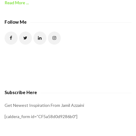
Read More ...
C
A
P
Follow Me
T
C
H
A
t
o
v
e
Subscribe Here
r
i
Get Newest Inspiration From Jamil Azzaini
f
[caldera_form id=”CF5a58d0d9286b0″]
y
t
h