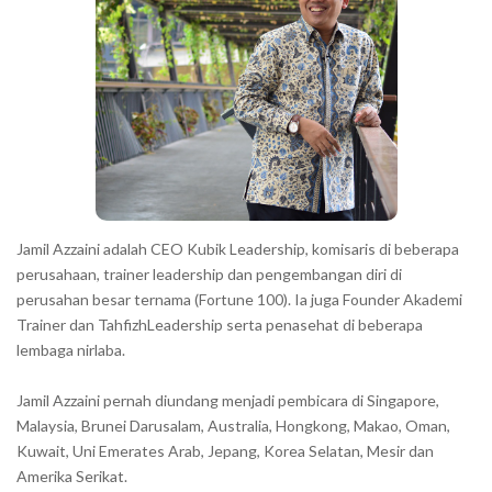
r
a
c
t
e
r
s
s
h
Jamil Azzaini adalah CEO Kubik Leadership, komisaris di beberapa
o
perusahaan, trainer leadership dan pengembangan diri di
w
perusahan besar ternama (Fortune 100). Ia juga Founder Akademi
Trainer dan TahfizhLeadership serta penasehat di beberapa
n
lembaga nirlaba.
i
n
Jamil Azzaini pernah diundang menjadi pembicara di Singapore,
t
Malaysia, Brunei Darusalam, Australia, Hongkong, Makao, Oman,
h
Kuwait, Uni Emerates Arab, Jepang, Korea Selatan, Mesir dan
Amerika Serikat.
e