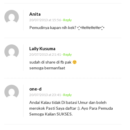
Anita
20/07/2013 at 15:56
- Reply
Pemudinya kapan nih kek? ◦”̮◦ƗƗɐƗƗɐƗƗɐƗƗɐ◦”̮◦
Laily Kusuma
20/07/2013 at 21:41
- Reply
sudah di share di fb pak
semoga bermanfaat
one-d
20/07/2013 at 23:41
- Reply
Andai Kalau tidak Di batasi Umur dan boleh
merokok Pasti Saya daftar :). Ayo Para Pemuda
Semoga Kalian SUKSES.