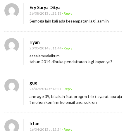
Ery Surya Ditya
26/08/2013 at 21:13
- Reply
Semoga lain kali ada kesempatan lagi. aamiin
riyan
20/05/2014 at 11:44
- Reply
assalamualaikum
tahun 2014 dibuka pendaftaran lagi kapan ya?
gue
24/07/2014 at 13:21
- Reply
ane age 39, bisakah ikut progrm tsb ? syarat apa aja
? mohon konfirm ke email ane. sukron
irfan
16/04/2015 at 12:24
- Reply