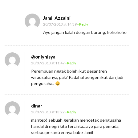
n
y
a
Jamil Azzaini
20/07/2013 at 14:39
- Reply
N
Ayo jangan kalah dengan burung, hehehehe
y
a
l
@onlynisya
i
20/07/2013 at 11:47
- Reply
J
Perempuan nggak boleh ikut pesantren
a
wirausahanya, pak? Padahal pengen ikut dan jadi
pengusaha..
d
i
P
dinar
e
20/07/2013 at 13:22
- Reply
n
mantep! sebuah gerakan mencetak pengusaha
g
handal di negri kita tercinta…ayo para pemuda,
serbuu pesantrennya babe Jamil
u