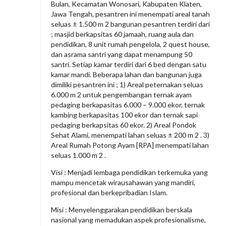
Bulan, Kecamatan Wonosari, Kabupaten Klaten,
Jawa Tengah, pesantren ini menempati areal tanah
seluas ± 1.500 m 2 bangunan pesantren terdiri dari
; masjid berkapsitas 60 jamaah, ruang aula dan
pendidikan, 8 unit rumah pengelola, 2 quest house,
dan asrama santri yang dapat menampung 50
santri. Setiap kamar terdiri dari 6 bed dengan satu
kamar mandi. Beberapa lahan dan bangunan juga
dimiliki pesantren ini ; 1) Areal peternakan seluas
6.000 m 2 untuk pengembangan ternak ayam
pedaging berkapasitas 6.000 – 9.000 ekor, ternak
kambing berkapasitas 100 ekor dan ternak sapi
pedaging berkapsitas 60 ekor. 2) Areal Pondok
Sehat Alami, menempati lahan seluas ± 200 m 2 . 3)
Areal Rumah Potong Ayam [RPA] menempati lahan
seluas 1.000 m 2 .
Visi : Menjadi lembaga pendidikan terkemuka yang
mampu mencetak wirausahawan yang mandiri,
profesional dan berkepribadian Islam.
Misi : Menyelenggarakan pendidikan berskala
nasional yang memadukan aspek profesionalisme,