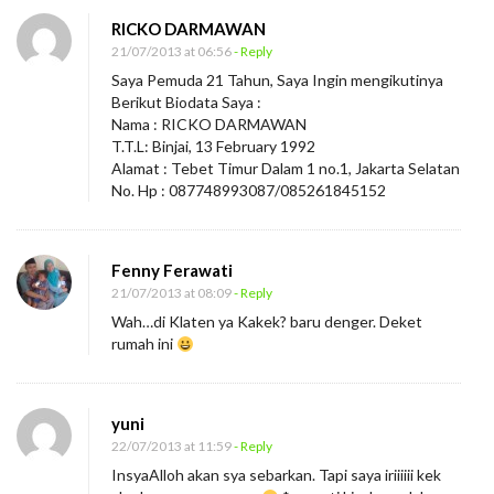
RICKO DARMAWAN
21/07/2013 at 06:56
- Reply
Saya Pemuda 21 Tahun, Saya Ingin mengikutinya
Berikut Biodata Saya :
Nama : RICKO DARMAWAN
T.T.L: Binjai, 13 February 1992
Alamat : Tebet Timur Dalam 1 no.1, Jakarta Selatan
No. Hp : 087748993087/085261845152
Fenny Ferawati
21/07/2013 at 08:09
- Reply
Wah…di Klaten ya Kakek? baru denger. Deket
rumah ini
yuni
22/07/2013 at 11:59
- Reply
InsyaAlloh akan sya sebarkan. Tapi saya iriiiiii kek