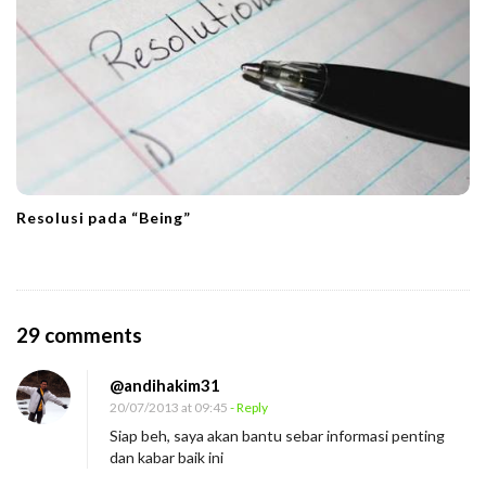
Resolusi pada “Being”
O
29 comments
n
@andihakim31
D
20/07/2013 at 09:45
- Reply
i
Siap beh, saya akan bantu sebar informasi penting
c
dan kabar baik ini
a