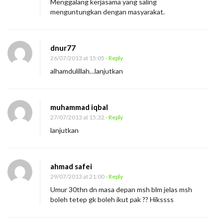
Menggalang kerjasama yang saling
menguntungkan dengan masyarakat.
dnur77
26/07/2013 at 15:05
- Reply
alhamdulillah…lanjutkan
muhammad iqbal
27/07/2013 at 15:32
- Reply
lanjutkan
ahmad safei
29/07/2013 at 21:00
- Reply
Umur 30thn dn masa depan msh blm jelas msh
boleh tetep gk boleh ikut pak ?? Hikssss