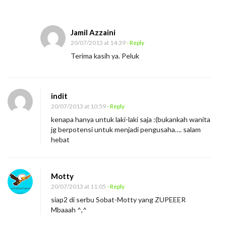
r
i
Jamil Azzaini
2
20/07/2013 at 14:39
- Reply
5
Terima kasih ya. Peluk
P
e
m
indit
u
20/07/2013 at 10:59
- Reply
d
kenapa hanya untuk laki-laki saja :(bukankah wanita
jg berpotensi untuk menjadi pengusaha…. salam
a
hebat
y
a
n
Motty
g
20/07/2013 at 11:05
- Reply
siap2 di serbu Sobat-Motty yang ZUPEEER
P
Mbaaah ^,^
u