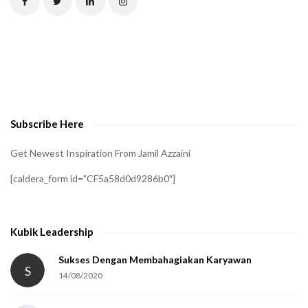
H
A
t
o
v
e
Subscribe Here
r
i
Get Newest Inspiration From Jamil Azzaini
f
[caldera_form id=”CF5a58d0d9286b0″]
y
t
h
Kubik Leadership
a
t
Sukses Dengan Membahagiakan Karyawan
S
14/08/2020
y
o