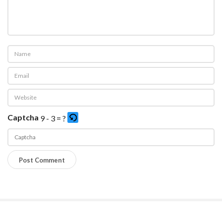
Captcha
9 - 3 = ?
P
l
e
a
s