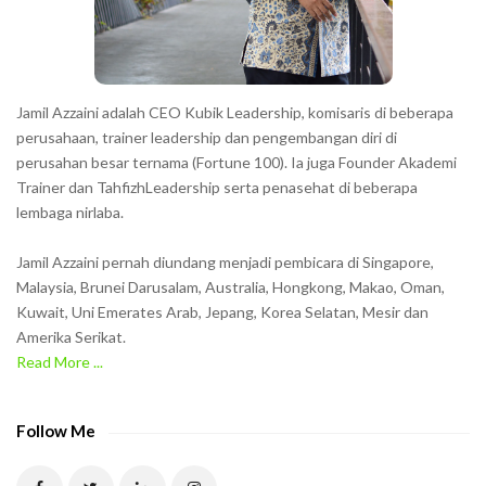
r
s
s
h
Jamil Azzaini adalah CEO Kubik Leadership, komisaris di beberapa
o
perusahaan, trainer leadership dan pengembangan diri di
w
perusahan besar ternama (Fortune 100). Ia juga Founder Akademi
Trainer dan TahfizhLeadership serta penasehat di beberapa
n
lembaga nirlaba.
i
n
Jamil Azzaini pernah diundang menjadi pembicara di Singapore,
t
Malaysia, Brunei Darusalam, Australia, Hongkong, Makao, Oman,
h
Kuwait, Uni Emerates Arab, Jepang, Korea Selatan, Mesir dan
Amerika Serikat.
e
Read More ...
C
A
P
Follow Me
T
C