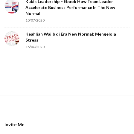
Kubik Leadership – Ebook How Team Leader
u
Accelerate Business Performance In The New
a
Normal
r
10/07/2020
e
Keahlian Wajib di Era New Normal: Mengelola
h
Stress
u
16/06/2020
m
a
n
.
S
i
t
e
Invite Me
F