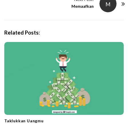
M
N
Memaafkan
a
v
i
Related Posts:
g
a
t
i
o
n
Taklukkan Uangmu