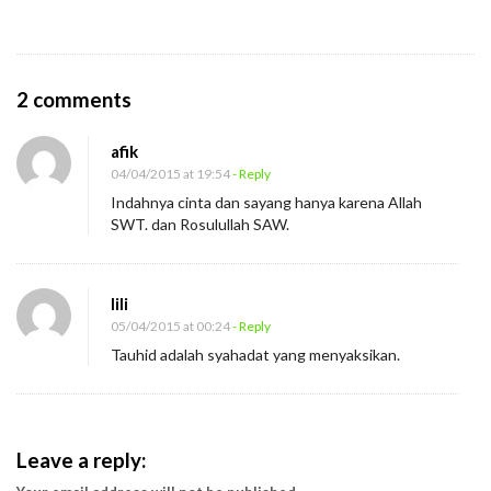
O
2 comments
n
afik
“
04/04/2015 at 19:54
- Reply
B
Indahnya cinta dan sayang hanya karena Allah
i
SWT. dan Rosulullah SAW.
l
a
lili
k
05/04/2015 at 00:24
- Reply
a
Tauhid adalah syahadat yang menyaksikan.
h
?
”
Leave a reply: