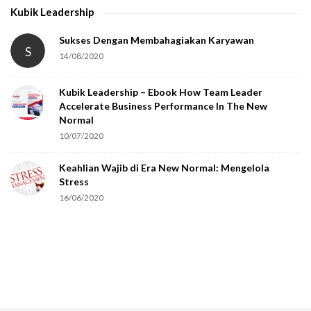
h
Kubik Leadership
a
t
Sukses Dengan Membahagiakan Karyawan
S
14/08/2020
y
o
Kubik Leadership – Ebook How Team Leader
u
Accelerate Business Performance In The New
a
Normal
r
10/07/2020
e
Keahlian Wajib di Era New Normal: Mengelola
h
Stress
u
16/06/2020
m
a
n
.