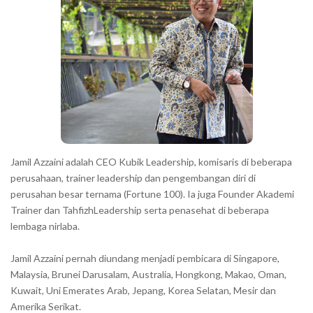
r
a
c
t
e
r
s
s
h
Jamil Azzaini adalah CEO Kubik Leadership, komisaris di beberapa
o
perusahaan, trainer leadership dan pengembangan diri di
w
perusahan besar ternama (Fortune 100). Ia juga Founder Akademi
Trainer dan TahfizhLeadership serta penasehat di beberapa
n
lembaga nirlaba.
i
n
Jamil Azzaini pernah diundang menjadi pembicara di Singapore,
t
Malaysia, Brunei Darusalam, Australia, Hongkong, Makao, Oman,
h
Kuwait, Uni Emerates Arab, Jepang, Korea Selatan, Mesir dan
Amerika Serikat.
e