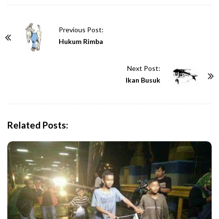
P
Previous Post:
o
Hukum Rimba
s
t
Next Post:
N
Ikan Busuk
a
v
i
Related Posts:
g
a
t
i
o
n