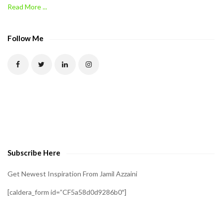
Read More ...
C
A
P
Follow Me
T
C
H
A
t
o
v
e
Subscribe Here
r
i
Get Newest Inspiration From Jamil Azzaini
f
[caldera_form id=”CF5a58d0d9286b0″]
y
t