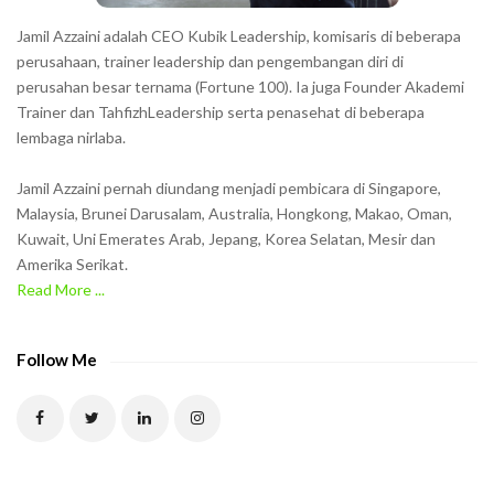
h
Jamil Azzaini adalah CEO Kubik Leadership, komisaris di beberapa
o
perusahaan, trainer leadership dan pengembangan diri di
w
perusahan besar ternama (Fortune 100). Ia juga Founder Akademi
Trainer dan TahfizhLeadership serta penasehat di beberapa
n
lembaga nirlaba.
i
n
Jamil Azzaini pernah diundang menjadi pembicara di Singapore,
t
Malaysia, Brunei Darusalam, Australia, Hongkong, Makao, Oman,
h
Kuwait, Uni Emerates Arab, Jepang, Korea Selatan, Mesir dan
Amerika Serikat.
e
Read More ...
C
A
P
Follow Me
T
C
H
A