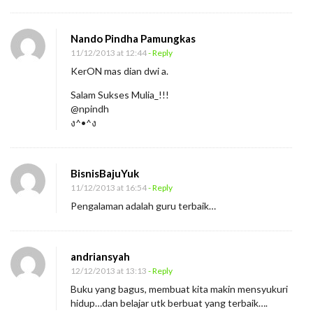
l
a
Nando Pindha Pamungkas
l
11/12/2013 at 12:44
- Reply
u
KerON mas dian dwi a.
i
Salam Sukses Mulia_!!!
K
@npindh
i
ง^•^ง
s
a
BisnisBajuYuk
h
11/12/2013 at 16:54
- Reply
Pengalaman adalah guru terbaik…
andriansyah
12/12/2013 at 13:13
- Reply
Buku yang bagus, membuat kita makin mensyukuri
hidup…dan belajar utk berbuat yang terbaik….