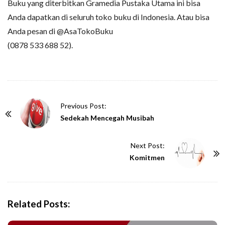
Buku yang diterbitkan Gramedia Pustaka Utama ini bisa
Anda dapatkan di seluruh toko buku di Indonesia. Atau bisa
Anda pesan di @AsaTokoBuku
(0878 533 688 52).
P
Previous Post:
o
Sedekah Mencegah Musibah
s
t
Next Post:
N
Komitmen
a
v
i
Related Posts:
g