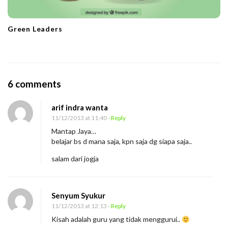
Green Leaders
O
6 comments
n
arif indra wanta
B
11/12/2013 at 11:40
- Reply
e
Mantap Jaya…
l
belajar bs d mana saja, kpn saja dg siapa saja..
a
salam dari jogja
j
a
r
Senyum Syukur
M
11/12/2013 at 12:13
- Reply
Kisah adalah guru yang tidak menggurui..
e