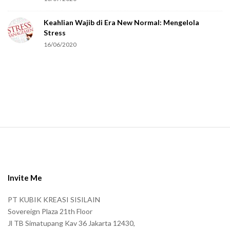
e
Keahlian Wajib di Era New Normal: Mengelola
h
Stress
u
16/06/2020
m
a
n
.
S
i
t
e
Invite Me
F
PT KUBIK KREASI SISILAIN
o
Sovereign Plaza 21th Floor
o
Jl TB Simatupang Kav 36 Jakarta 12430,
t