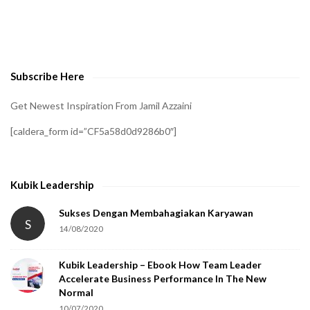
t
o
v
e
Subscribe Here
r
i
Get Newest Inspiration From Jamil Azzaini
f
[caldera_form id=”CF5a58d0d9286b0″]
y
t
h
Kubik Leadership
a
t
Sukses Dengan Membahagiakan Karyawan
S
14/08/2020
y
o
Kubik Leadership – Ebook How Team Leader
u
Accelerate Business Performance In The New
a
Normal
r
10/07/2020