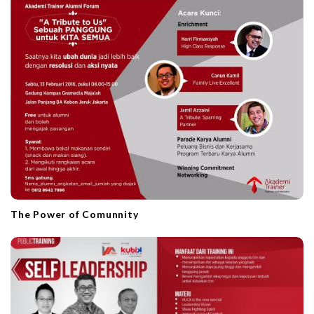
a
t
i
o
n
The Power of Comunnity