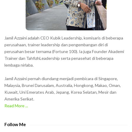
e
r
s
s
h
Jamil Azzaini adalah CEO Kubik Leadership, komisaris di beberapa
o
perusahaan, trainer leadership dan pengembangan diri di
w
perusahan besar ternama (Fortune 100). Ia juga Founder Akademi
Trainer dan TahfizhLeadership serta penasehat di beberapa
n
lembaga nirlaba.
i
n
Jamil Azzaini pernah diundang menjadi pembicara di Singapore,
t
Malaysia, Brunei Darusalam, Australia, Hongkong, Makao, Oman,
h
Kuwait, Uni Emerates Arab, Jepang, Korea Selatan, Mesir dan
Amerika Serikat.
e
Read More ...
C
A
P
Follow Me
T