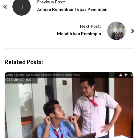
P
Previous Post:
J
o
Jangan Remehkan Tugas Pemimpin
s
t
Next Post:
N
Melahirkan Pemimpin
a
v
i
Related Posts:
g
a
t
i
o
n