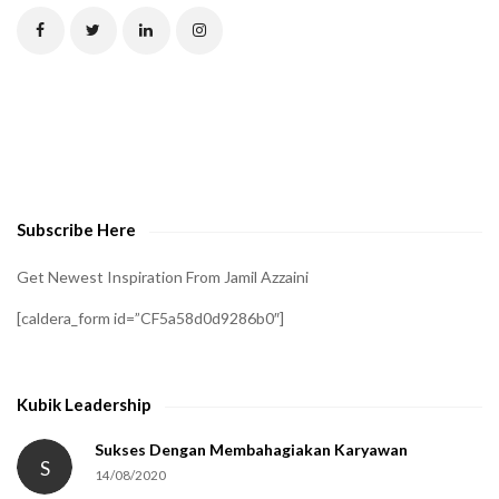
C
H
A
t
o
v
e
Subscribe Here
r
i
Get Newest Inspiration From Jamil Azzaini
f
[caldera_form id=”CF5a58d0d9286b0″]
y
t
h
Kubik Leadership
a
t
Sukses Dengan Membahagiakan Karyawan
S
14/08/2020
y