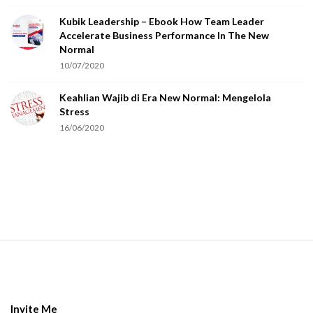
o
Kubik Leadership – Ebook How Team Leader
u
Accelerate Business Performance In The New
a
Normal
r
10/07/2020
e
Keahlian Wajib di Era New Normal: Mengelola
h
Stress
u
16/06/2020
m
a
n
.
S
i
t
e
Invite Me