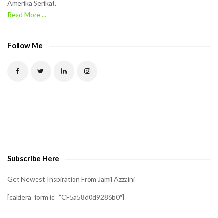
Amerika Serikat.
Read More ...
Follow Me
Subscribe Here
Get Newest Inspiration From Jamil Azzaini
[caldera_form id=”CF5a58d0d9286b0″]