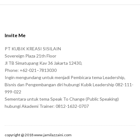
S
i
t
e
Invite Me
F
PT KUBIK KREASI SISILAIN
o
Sovereign Plaza 21th Floor
o
Jl TB Simatupang Kav 36 Jakarta 12430,
t
Phone: +62-021–7813030
e
Ingin mengundang untuk menjadi Pembicara tema Leadership,
r
Bisnis dan Pengembangan diri hubungi Kubik Leadership 082-111-
999-022
Sementara untuk tema Speak To Change (Public Speaking)
hubungi Akademi Trainer: 0812-1632-0707
copyright @ 2018 www.jamilazzaini.com