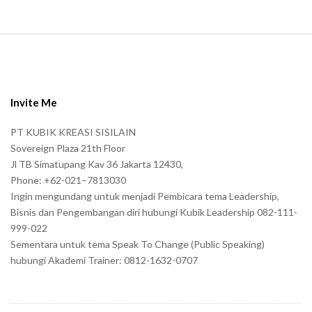
S
i
t
e
Invite Me
F
PT KUBIK KREASI SISILAIN
o
Sovereign Plaza 21th Floor
o
Jl TB Simatupang Kav 36 Jakarta 12430,
t
Phone: +62-021–7813030
e
Ingin mengundang untuk menjadi Pembicara tema Leadership,
r
Bisnis dan Pengembangan diri hubungi Kubik Leadership 082-111-
999-022
Sementara untuk tema Speak To Change (Public Speaking)
hubungi Akademi Trainer: 0812-1632-0707