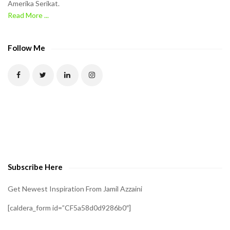
Amerika Serikat.
Read More ...
Follow Me
Subscribe Here
Get Newest Inspiration From Jamil Azzaini
[caldera_form id=”CF5a58d0d9286b0″]