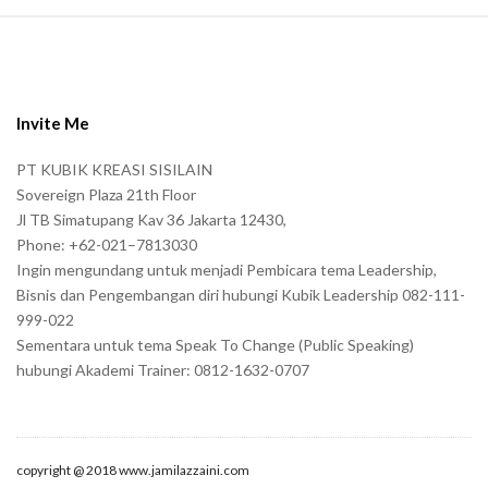
S
i
t
e
Invite Me
F
PT KUBIK KREASI SISILAIN
o
Sovereign Plaza 21th Floor
o
Jl TB Simatupang Kav 36 Jakarta 12430,
t
Phone: +62-021–7813030
e
Ingin mengundang untuk menjadi Pembicara tema Leadership,
r
Bisnis dan Pengembangan diri hubungi Kubik Leadership 082-111-
999-022
Sementara untuk tema Speak To Change (Public Speaking)
hubungi Akademi Trainer: 0812-1632-0707
copyright @ 2018 www.jamilazzaini.com