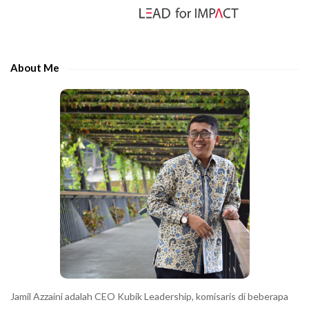
S
r
i
t
d
h
e
e
About Me
b
c
a
h
r
a
r
a
c
t
e
r
s
s
h
Jamil Azzaini adalah CEO Kubik Leadership, komisaris di beberapa