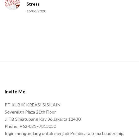
Stress
u
16/06/2020
m
a
n
.
S
i
t
e
Invite Me
F
PT KUBIK KREASI SISILAIN
o
Sovereign Plaza 21th Floor
o
Jl TB Simatupang Kav 36 Jakarta 12430,
t
Phone: +62-021–7813030
e
Ingin mengundang untuk menjadi Pembicara tema Leadership,