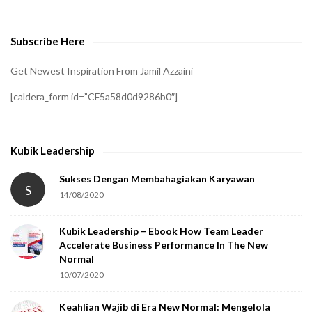
v
e
Subscribe Here
r
i
Get Newest Inspiration From Jamil Azzaini
f
[caldera_form id=”CF5a58d0d9286b0″]
y
t
h
Kubik Leadership
a
t
Sukses Dengan Membahagiakan Karyawan
S
14/08/2020
y
o
Kubik Leadership – Ebook How Team Leader
u
Accelerate Business Performance In The New
a
Normal
r
10/07/2020
e
Keahlian Wajib di Era New Normal: Mengelola
h