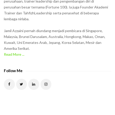
o
perusahaan, trainer leadership dan pengembangan diri di
w
perusahan besar ternama (Fortune 100). Ia juga Founder Akademi
Trainer dan TahfizhLeadership serta penasehat di beberapa
n
lembaga nirlaba.
i
n
Jamil Azzaini pernah diundang menjadi pembicara di Singapore,
t
Malaysia, Brunei Darusalam, Australia, Hongkong, Makao, Oman,
h
Kuwait, Uni Emerates Arab, Jepang, Korea Selatan, Mesir dan
Amerika Serikat.
e
Read More ...
C
A
P
Follow Me
T
C
H
A
t
o