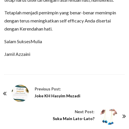
Tetaplah menjadi pemimpin yang benar-benar memimpin
dengan terus meningkatkan self efficacy Anda disertai
dengan Kerendahan hati.
Salam SuksesMulia
Jamil Azzaini
P
Previous Post:
o
Joke KH Hasyim Muzadi
s
t
Next Post:
N
Suka Main Lato-Lato?
a