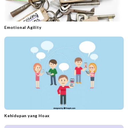
o
n
Emotional Agility
Kehidupan yang Hoax