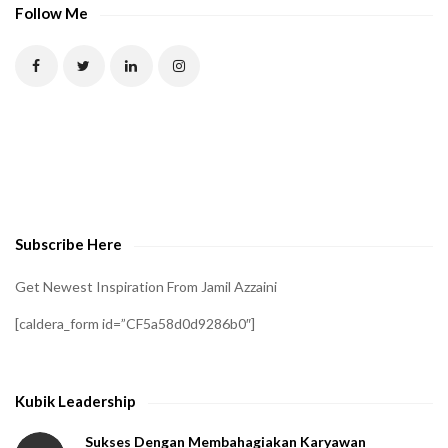
P
Follow Me
T
C
H
A
t
o
v
e
Subscribe Here
r
i
Get Newest Inspiration From Jamil Azzaini
f
[caldera_form id=”CF5a58d0d9286b0″]
y
t
h
Kubik Leadership
a
t
Sukses Dengan Membahagiakan Karyawan