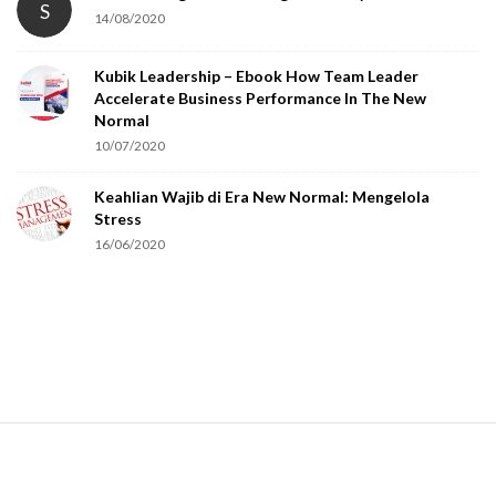
S
14/08/2020
y
o
Kubik Leadership – Ebook How Team Leader
u
Accelerate Business Performance In The New
a
Normal
r
10/07/2020
e
Keahlian Wajib di Era New Normal: Mengelola
h
Stress
u
16/06/2020
m
a
n
.
S
i
t