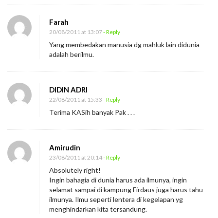
Farah
20/08/2011 at 13:07
- Reply
Yang membedakan manusia dg mahluk lain didunia
adalah berilmu.
DIDIN ADRI
22/08/2011 at 15:33
- Reply
Terima KASih banyak Pak . . .
Amirudin
23/08/2011 at 20:14
- Reply
Absolutely right!
Ingin bahagia di dunia harus ada ilmunya, ingin
selamat sampai di kampung Firdaus juga harus tahu
ilmunya. Ilmu seperti lentera di kegelapan yg
menghindarkan kita tersandung.