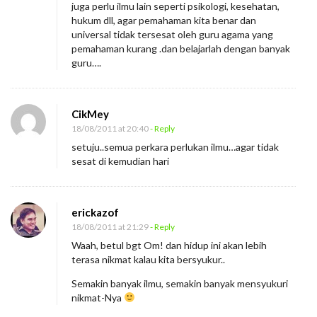
juga perlu ilmu lain seperti psikologi, kesehatan,
hukum dll, agar pemahaman kita benar dan
universal tidak tersesat oleh guru agama yang
pemahaman kurang .dan belajarlah dengan banyak
guru….
CikMey
18/08/2011 at 20:40
- Reply
setuju..semua perkara perlukan ilmu…agar tidak
sesat di kemudian hari
erickazof
18/08/2011 at 21:29
- Reply
Waah, betul bgt Om! dan hidup ini akan lebih
terasa nikmat kalau kita bersyukur..
Semakin banyak ilmu, semakin banyak mensyukuri
nikmat-Nya