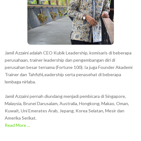
t
e
r
s
s
h
Jamil Azzaini adalah CEO Kubik Leadership, komisaris di beberapa
o
perusahaan, trainer leadership dan pengembangan diri di
w
perusahan besar ternama (Fortune 100). Ia juga Founder Akademi
Trainer dan TahfizhLeadership serta penasehat di beberapa
n
lembaga nirlaba.
i
n
Jamil Azzaini pernah diundang menjadi pembicara di Singapore,
t
Malaysia, Brunei Darusalam, Australia, Hongkong, Makao, Oman,
h
Kuwait, Uni Emerates Arab, Jepang, Korea Selatan, Mesir dan
Amerika Serikat.
e
Read More ...
C
A