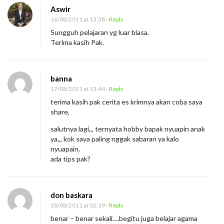
Aswir
16/08/2011 at 13:38
- Reply
Sungguh pelajaran yg luar biasa.
Terima kasih Pak.
banna
17/08/2011 at 13:44
- Reply
terima kasih pak cerita es krimnya akan coba saya
share,
salutnya lagi,,, ternyata hobby bapak nyuapin anak
ya,,, kok saya paling nggak sabaran ya kalo
nyuapain,
ada tips pak?
don baskara
18/08/2011 at 02:19
- Reply
benar – benar sekali….begitu juga belajar agama