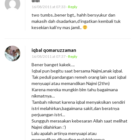
didi
m
16/08/2011 at 07:33
- Reply
u
two tumbs..bener bgt,. hahh bersyukur dan
makasih dah dsadarkan,d’ingatkan kembali tuk
kesekian kali’ny mas jamil..
iqbal qomaruzzaman
16/08/2011 at 07:37
- Reply
Bener banget kakek….
Iqbal pun begitu saat bersama Najmi,anak iqbal.
Tak peduli pandangan remeh orang lain saat iqbal
menyuapi atau memandikan Najmi (2thn)
Karena mereka mungkin blm tahu bagaimana
nikmatnya…
Tambah nikmat karena iqbal menyaksikan sendiri
istri melahirkan,bagaimana sakit,dan beratnya
perjuangan istri…
Sungguh merasakan kebesaran Allah saat melihat
Najmi dilahirkan :’)
Lalu apalah artinya menyuapi atau
memandikan,dibanding melahirkannya