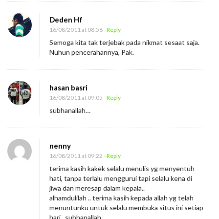
Deden Hf
16/08/2011 at 08:58
- Reply
Semoga kita tak terjebak pada nikmat sesaat saja.
Nuhun pencerahannya, Pak.
hasan basri
16/08/2011 at 09:05
- Reply
subhanallah…
nenny
16/08/2011 at 09:22
- Reply
terima kasih kakek selalu menulis yg menyentuh
hati, tanpa terlalu menggurui tapi selalu kena di
jiwa dan meresap dalam kepala..
alhamdulilah .. terima kasih kepada allah yg telah
menuntunku untuk selalu membuka situs ini setiap
hari.. subhanallah..