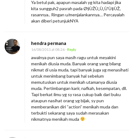
Ya betul pak, apapun masalah yg kita hadapi jika
kita sungguh2 pasrah pada Ø§ÙŽÙ„Ù„Ù‘Ù‡ÙŽ,
rasannya.. Ringan u/menjalankannya… Percayalah
akan diberi petunjukNYA
hendra permana
16/08/2011 at 08:26
- Reply
awalnya pun saya masih ragu untuk meyakini
menikah diusia muda. Banyak orang yang bilang
nikmat di usia muda, tapi banyak juga yg menasihati
untuk menimbang banyak hal sebelum
memutuskan untuk menikah utamanya diusia
muda. Pertimbangan karir, nafkah, kesempatan, dll.
Tapi berkat ilmu yg sy rasa cukup baik dari buku
ataupun nasihat orang yg bijak, sy pun
memberanikan diri “action” menikah muda dan
terbukti sekarang saya sudah merasakan
nikmatnya menikah muda