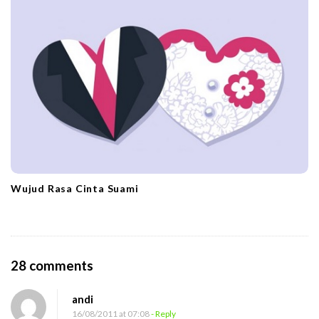
Wujud Rasa Cinta Suami
O
28 comments
n
andi
U
16/08/2011 at 07:08
- Reply