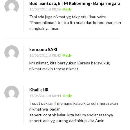
Budi Santoso, BTM Kalibening- Banjarnegara
16/08/2011 at 08:26
- Reply
Tapi ada juga nikmat yg tak perlu Ilmu yaitu
“Pramunikmat”. Justru itu buah dari kebodohan dan
dangkalnya Iman.
kencono SARI
16/08/2011 at 08:42
- Reply
krn nikmat, kita bersyukur. Karena bersyukur,
nikmat makin terasa nikmat.
Khalik HR
16/08/2011 at 08:44
- Reply
Tepat pak jamil memang kalau kita sdh merasakan
nikmatnya ibadah
seperti contoh kalau kita belum sholat rasanya
seperti ada yg kurang dari hidup kita.Amin