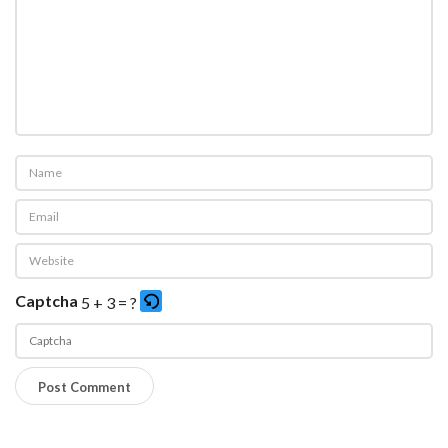
Captcha
5 + 3 = ?
P
l
e