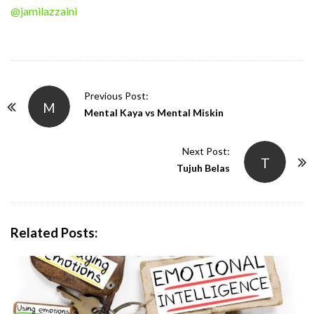
@jamilazzaini
P
Previous Post:
M
o
Mental Kaya vs Mental Miskin
s
t
Next Post:
T
N
Tujuh Belas
a
v
i
Related Posts:
g
a
t
i