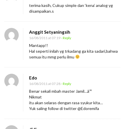
n
terima kasih, Cukup simple dan ‘kena’ analog yg
t
disampaikan.s
u
k
Anggit Setyaningsih
N
16/08/2011 at 07:19
- Reply
i
Mantapp!!
k
Hal seperti inilah yg trkadang ga kita sadari,bahwa
m
semua itu mmg perlu ilmu
a
t
Edo
P
16/08/2011 at 07:28
- Reply
e
Benar sekali mbah master Jamil…â˜º
r
Nikmat
l
itu akan selaras dengan rasa syukur kita…
Yuk saling follow di twitter @Edoremifa
u
I
l