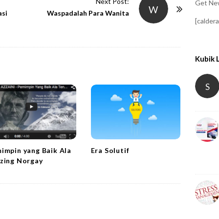
Next Post:
Get New
W
asi
Waspadalah Para Wanita
[calder
Kubik 
S
Era Solutif
impin yang Baik Ala
zing Norgay