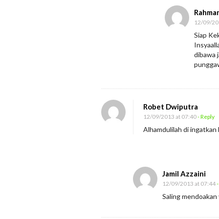
Rahman
12/09/20
Siap Ke
Insyaall
dibawa j
pungga
Robet Dwiputra
12/09/2013 at 07:40
- Reply
Alhamdulilah di ingatkan 
Jamil Azzaini
12/09/2013 at 07:44
-
Saling mendoakan