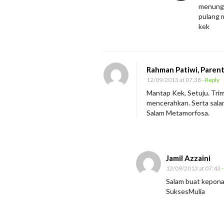
a
menungg
r
pulang 
kek
t
a
m
Rahman Patiwi, Paren
u
12/09/2013 at 07:38
- Reply
?
Mantap Kek, Setuju. Trim
mencerahkan. Serta sala
Salam Metamorfosa.
Jamil Azzaini
12/09/2013 at 07:43
-
Salam buat kepona
SuksesMulia