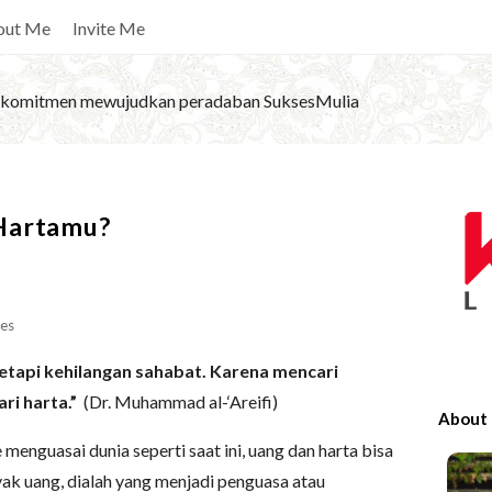
out Me
Invite Me
komitmen mewujudkan peradaban SuksesMulia
S
Hartamu?
i
t
e
S
es
i
etapi kehilangan sahabat. Karena mencari
d
ri harta.”
(Dr. Muhammad al-‘Areifi)
e
About
b
menguasai dunia seperti saat ini, uang dan harta bisa
a
yak uang, dialah yang menjadi penguasa atau