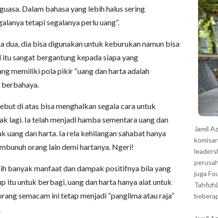
r
uasa. Dalam bahasa yang lebih halus sering
lanya tetapi segalanya perlu uang”.
ta dua, dia bisa digunakan untuk keburukan namun bisa
l itu sangat bergantung kepada siapa yang
g memiliki pola pikir “uang dan harta adalah
t berbahaya.
ebut di atas bisa menghalkan segala cara untuk
k lagi. Ia telah menjadi hamba sementara uang dan
Jamil A
ak uang dan harta. Ia rela kehilangan sahabat hanya
komisar
embunuh orang lain demi hartanya. Ngeri!
leaders
perusah
bih banyak manfaat dan dampak positifnya bila yang
juga Fo
p itu untuk berbagi, uang dan harta hanya alat untuk
Tahfizh
ang semacam ini tetap menjadi “panglima atau raja”
beberap
.