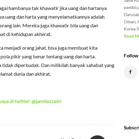
Jamil A
pembica
gai hambanya tak khawatir jika uang dan hartanya
Darusal
hwa uang dan harta yang menyelamatkannya adalah
Oman, K
orang lain. Mereka juga khawatir bila uang dan
Korea S
at di kehidupan akherat.
Read Mo
a menjadi orang jahat, bisa juga membuat kita
Follow
pola pikir yang benar tentang uang dan harta.
ta tidak diperbudak. Dan milikilah banyak sahabat yang
lamat dunia dan akhirat.
saya di twitter: @jamilazzaini
Subscr