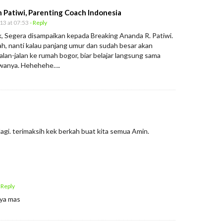
 Patiwi, Parenting Coach Indonesia
13 at 07:53
- Reply
k, Segera disampaikan kepada Breaking Ananda R. Patiwi.
ah, nanti kalau panjang umur dan sudah besar akan
alan-jalan ke rumah bogor, biar belajar langsung sama
wanya. Hehehehe….
lagi. terimaksih kek berkah buat kita semua Amin.
 Reply
 ya mas