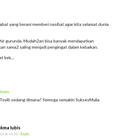
habat yang berani memberi nasihat agar kita selamat dunia
hir gurunda. Mudah2an bisa banyak mendapatkan
kan sama2 saling menjadi pengingat dalam kebaikan.
hat kek…
 Reply
 Toyib sedang dimana? Semoga semakin SuksesMulia
ukma lubis
13 at 14:50
- Reply