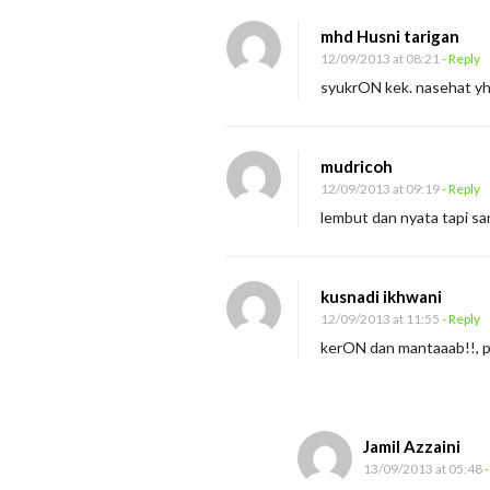
mhd Husni tarigan
12/09/2013 at 08:21
- Reply
syukrON kek. nasehat yh
mudricoh
12/09/2013 at 09:19
- Reply
lembut dan nyata tapi sa
kusnadi ikhwani
12/09/2013 at 11:55
- Reply
kerON dan mantaaab!!, p
Jamil Azzaini
13/09/2013 at 05:48
-