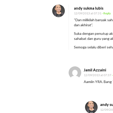
U
andy sukma lubis
n
12/09/2013 at 07:31
- Reply
t
“Dan milikilah banyak sa
dan akhirat”.
u
k
Suka dengan penutup ak
sahabat dan guru yang a
A
p
Semoga selalu diberi se
a
U
a
Jamil Azzaini
n
12/09/2013 at 07:37
-
g
Aamiin YRA. Bang
d
a
n
andy s
H
12/09/20