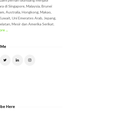
zzaini pernah diundang menjadi
ra di Singapore, Malaysia, Brunei
am, Australia, Hongkong, Makao,
uwait, Uni Emerates Arab, Jepang,
elatan, Mesir dan Amerika Serikat.
re ...
 Me
ibe Here