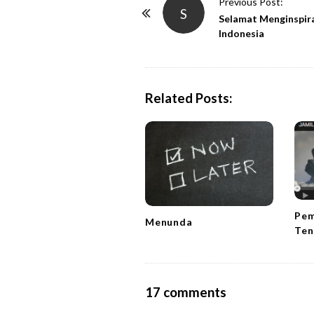
P
Previous Post:
S
o
Selamat Menginspir
Indonesia
s
t
N
a
Related Posts:
v
i
g
a
t
i
Pem
Menunda
o
Ten
n
O
17 comments
n