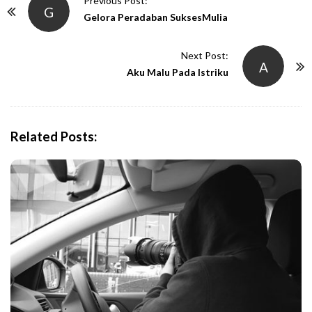
Previous Post:
G
o
Gelora Peradaban SuksesMulia
s
t
Next Post:
A
N
Aku Malu Pada Istriku
a
v
i
Related Posts:
g
a
t
i
o
n