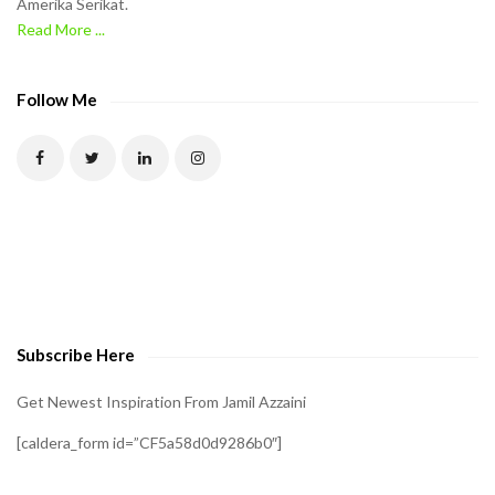
Amerika Serikat.
e
Read More ...
C
A
P
Follow Me
T
C
H
A
t
o
v
e
Subscribe Here
r
i
Get Newest Inspiration From Jamil Azzaini
f
[caldera_form id=”CF5a58d0d9286b0″]
y
t