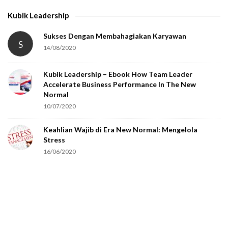
h
Kubik Leadership
a
t
Sukses Dengan Membahagiakan Karyawan
S
14/08/2020
y
o
Kubik Leadership – Ebook How Team Leader
u
Accelerate Business Performance In The New
a
Normal
r
10/07/2020
e
Keahlian Wajib di Era New Normal: Mengelola
h
Stress
u
16/06/2020
m
a
n
.