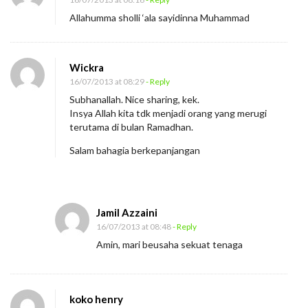
i
Allahumma sholli ‘ala sayidinna Muhammad
g
a
O
Wickra
r
16/07/2013 at 08:29
- Reply
Subhanallah. Nice sharing, kek.
a
Insya Allah kita tdk menjadi orang yang merugi
n
terutama di bulan Ramadhan.
g
Salam bahagia berkepanjangan
y
a
n
g
Jamil Azzaini
16/07/2013 at 08:48
- Reply
M
Amin, mari beusaha sekuat tenaga
e
r
u
koko henry
g