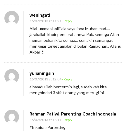
weningati
16/07/2013 at 11:21
- Reply
Allahumma sholli ‘ala sayidinna Muhammad….
jazakallah khoir pencerahannya Pak. semoga Allah
memampukan kita semua… semakin semangat
mengejar target amalan di bulan Ramadhan.. Allahu
Akbar!!!
yulianingsih
16/07/2013 at 12:04
- Reply
alhamdulillah bercermin lagi, sudah kah kita
menghindari 3 sifat orang yang merugi ini
Rahman Patiwi, Parenting Coach Indonesia
16/07/2013 at 18:11
- Reply
#InspirasiParenting