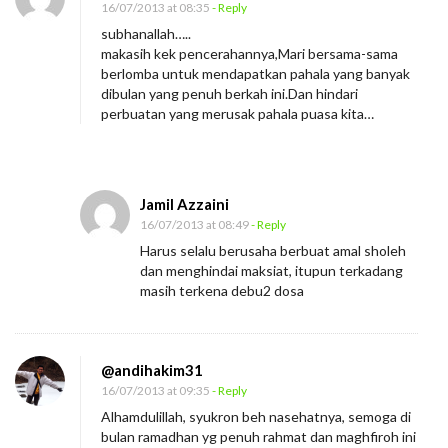
16/07/2013 at 08:35
- Reply
i
subhanallah…..
makasih kek pencerahannya,Mari bersama-sama
berlomba untuk mendapatkan pahala yang banyak
dibulan yang penuh berkah ini.Dan hindari
perbuatan yang merusak pahala puasa kita…
Jamil Azzaini
16/07/2013 at 08:49
- Reply
Harus selalu berusaha berbuat amal sholeh
dan menghindai maksiat, itupun terkadang
masih terkena debu2 dosa
@andihakim31
16/07/2013 at 09:35
- Reply
Alhamdulillah, syukron beh nasehatnya, semoga di
bulan ramadhan yg penuh rahmat dan maghfiroh ini