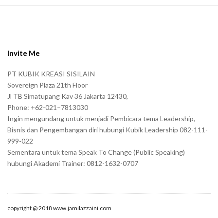
S
i
t
e
Invite Me
F
PT KUBIK KREASI SISILAIN
o
Sovereign Plaza 21th Floor
o
Jl TB Simatupang Kav 36 Jakarta 12430,
t
Phone: +62-021–7813030
e
Ingin mengundang untuk menjadi Pembicara tema Leadership,
r
Bisnis dan Pengembangan diri hubungi Kubik Leadership 082-111-
999-022
Sementara untuk tema Speak To Change (Public Speaking)
hubungi Akademi Trainer: 0812-1632-0707
copyright @ 2018 www.jamilazzaini.com