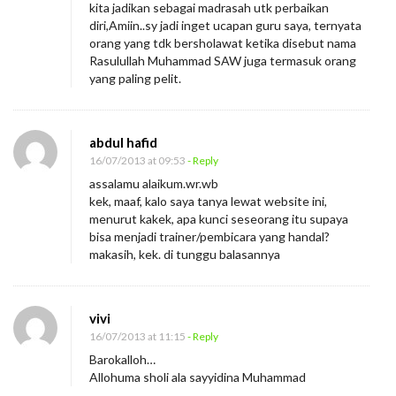
kita jadikan sebagai madrasah utk perbaikan
diri,Amiin..sy jadi inget ucapan guru saya, ternyata
orang yang tdk bersholawat ketika disebut nama
Rasulullah Muhammad SAW juga termasuk orang
yang paling pelit.
abdul hafid
16/07/2013 at 09:53
- Reply
assalamu alaikum.wr.wb
kek, maaf, kalo saya tanya lewat website ini,
menurut kakek, apa kunci seseorang itu supaya
bisa menjadi trainer/pembicara yang handal?
makasih, kek. di tunggu balasannya
vivi
16/07/2013 at 11:15
- Reply
Barokalloh…
Allohuma sholi ala sayyidina Muhammad