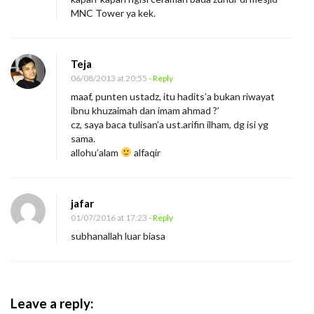
MNC Tower ya kek.
Teja
06/08/2013 at 20:55
- Reply
maaf, punten ustadz, itu hadits’a bukan riwayat
ibnu khuzaimah dan imam ahmad ?’
cz, saya baca tulisan’a ust.arifin ilham, dg isi yg
sama.
allohu’alam
alfaqir
jafar
01/07/2016 at 17:23
- Reply
subhanallah luar biasa
Leave a reply: