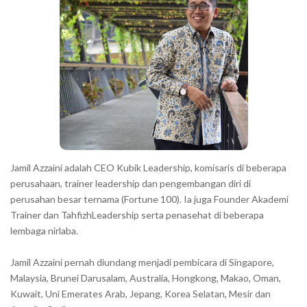
r
a
c
t
e
r
s
s
h
Jamil Azzaini adalah CEO Kubik Leadership, komisaris di beberapa
o
perusahaan, trainer leadership dan pengembangan diri di
w
perusahan besar ternama (Fortune 100). Ia juga Founder Akademi
Trainer dan TahfizhLeadership serta penasehat di beberapa
n
lembaga nirlaba.
i
n
Jamil Azzaini pernah diundang menjadi pembicara di Singapore,
t
Malaysia, Brunei Darusalam, Australia, Hongkong, Makao, Oman,
h
Kuwait, Uni Emerates Arab, Jepang, Korea Selatan, Mesir dan