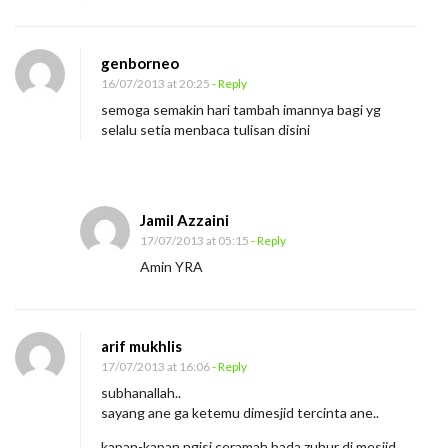
genborneo
16/07/2013 at 20:25
- Reply
semoga semakin hari tambah imannya bagi yg
selalu setia menbaca tulisan disini
Jamil Azzaini
17/07/2013 at 05:15
- Reply
Amin YRA
arif mukhlis
17/07/2013 at 16:06
- Reply
subhanallah..
sayang ane ga ketemu dimesjid tercinta ane..
kapan-kapan ngisi ceramah bada zuhur di mesjid