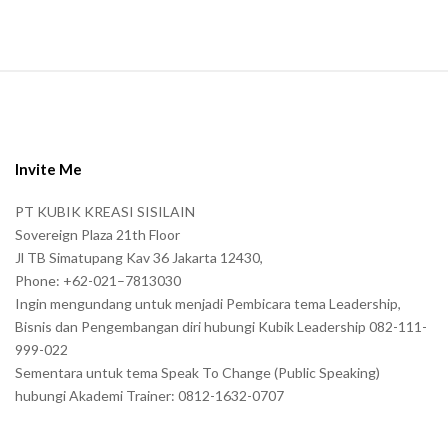
.
S
i
t
e
Invite Me
F
PT KUBIK KREASI SISILAIN
o
Sovereign Plaza 21th Floor
o
Jl TB Simatupang Kav 36 Jakarta 12430,
t
Phone: +62-021–7813030
e
Ingin mengundang untuk menjadi Pembicara tema Leadership,
r
Bisnis dan Pengembangan diri hubungi Kubik Leadership 082-111-
999-022
Sementara untuk tema Speak To Change (Public Speaking)
hubungi Akademi Trainer: 0812-1632-0707