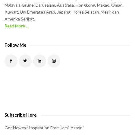
t
Malaysia, Brunei Darusalam, Australia, Hongkong, Makao, Oman,
h
Kuwait, Uni Emerates Arab, Jepang, Korea Selatan, Mesir dan
Amerika Serikat.
e
Read More ...
C
A
P
Follow Me
T
C
H
A
t
o
v
e
Subscribe Here
r
i
Get Newest Inspiration From Jamil Azzaini
f