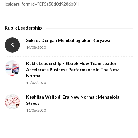
[caldera_form id=”CF5a58d0d9286b0″]
y
t
h
Kubik Leadership
a
t
Sukses Dengan Membahagiakan Karyawan
S
14/08/2020
y
o
Kubik Leadership – Ebook How Team Leader
u
Accelerate Business Performance In The New
a
Normal
r
10/07/2020
e
Keahlian Wajib di Era New Normal: Mengelola
h
Stress
u
16/06/2020
m
a
n