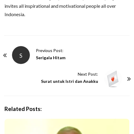
invites all inspirational and motivational people all over
Indonesia.
P
Previous Post:
S
o
Serigala Hitam
s
t
Next Post:
N
Surat untuk Istri dan Anakku
a
v
i
Related Posts:
g
a
t