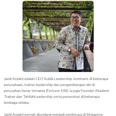
a
h
r
a
r
a
c
t
e
r
s
s
h
Jamil Azzaini adalah CEO Kubik Leadership, komisaris di beberapa
o
perusahaan, trainer leadership dan pengembangan diri di
w
perusahan besar ternama (Fortune 100). Ia juga Founder Akademi
Trainer dan TahfizhLeadership serta penasehat di beberapa
n
lembaga nirlaba.
i
n
Jamil Azzaini pernah diundang menjadi pembicara di Singapore,