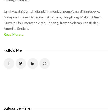
i
n
Jamil Azzaini pernah diundang menjadi pembicara di Singapore,
t
Malaysia, Brunei Darusalam, Australia, Hongkong, Makao, Oman,
h
Kuwait, Uni Emerates Arab, Jepang, Korea Selatan, Mesir dan
Amerika Serikat.
e
Read More ...
C
A
P
Follow Me
T
C
H
A
t
o
v
e
Subscribe Here
r