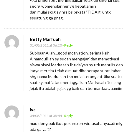
Aku pngen bgt meninggalkan jejak dg dikenal sbg
seorg womenplanner yg hebat.amiin
dan mulai skrg sy hrs bs brkata ‘TIDAK’ untk
ssuatu yg ga pntg.
Betty Marfuah
01/08/2011 at 06:20
- Reply
SubhaanAllah…good motivation. terima ksih.
Alhamdulillah sy sudah mengajari dan memotivasi
siswa siswi Madrasah Ibtidaiyah sy utk menulis dan
karya mereka telah dimuat dibeberapa surat kabar
shg nama Madrasah tsb mulai terangkat.Jika suatu
saat sy mati atau meninggalkan Madrasah itu, smg
jejak itu adalah jejak yg baik dan bermanfaat. aamiin
iva
04/08/2011 at 08:44
- Reply
mau dong pak ikut pesantren wirausahanya…di mlg
ada ga ya ??