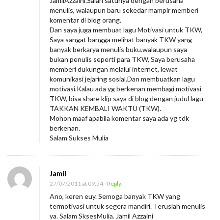
JamilAzzaini.Salah satunya dengan berusaha
menulis, walaupun baru sekedar mampir memberi
komentar di blog orang.
Dan saya juga membuat lagu Motivasi untuk TKW,
Saya sangat bangga melihat banyak TKW yang
banyak berkarya menulis buku.walaupun saya
bukan penulis seperti para TKW, Saya berusaha
memberi dukungan melalui internet, lewat
komunikasi jejaring sosial.Dan membuatkan lagu
motivasi.Kalau ada yg berkenan membagi motivasi
TKW, bisa share klip saya di blog dengan judul lagu
TAKKAN KEMBALI WAKTU (TKW).
Mohon maaf apabila komentar saya ada yg tdk
berkenan.
Salam Sukses Mulia
Jamil
27/07/2011 at 09:54
- Reply
Ano, keren euy. Semoga banyak TKW yang
termotivasi untuk segera mandiri. Teruslah menulis
ya. Salam SksesMulia. Jamil Azzaini