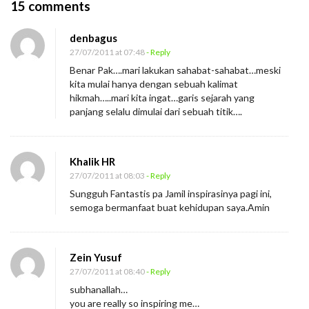
O
15 comments
n
denbagus
T
27/07/2011 at 07:48
- Reply
e
Benar Pak….mari lakukan sahabat-sahabat…meski
r
kita mulai hanya dengan sebuah kalimat
u
hikmah…..mari kita ingat…garis sejarah yang
panjang selalu dimulai dari sebuah titik….
s
l
a
Khalik HR
h
27/07/2011 at 08:03
- Reply
H
Sungguh Fantastis pa Jamil inspirasinya pagi ini,
semoga bermanfaat buat kehidupan saya.Amin
i
d
u
Zein Yusuf
p
27/07/2011 at 08:40
- Reply
subhanallah…
you are really so inspiring me…