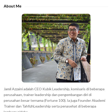
e
e
About Me
b
c
a
h
r
a
r
a
c
t
e
r
s
s
h
Jamil Azzaini adalah CEO Kubik Leadership, komisaris di beberapa
o
perusahaan, trainer leadership dan pengembangan diri di
w
perusahan besar ternama (Fortune 100). Ia juga Founder Akademi
Trainer dan TahfizhLeadership serta penasehat di beberapa
n
lembaga nirlaba.