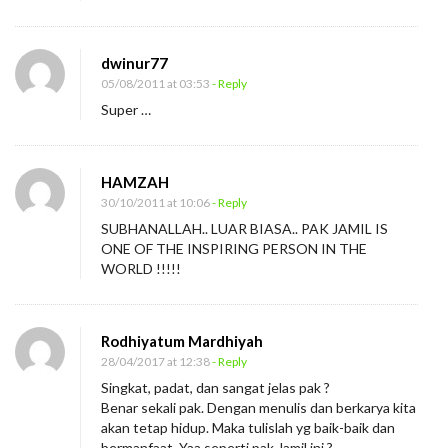
dwinur77
05/08/2011 at 03:53
- Reply
Super …
HAMZAH
30/10/2011 at 10:06
- Reply
SUBHANALLAH.. LUAR BIASA.. PAK JAMIL IS
ONE OF THE INSPIRING PERSON IN THE
WORLD !!!!!
Rodhiyatum Mardhiyah
28/04/2017 at 12:38
- Reply
Singkat, padat, dan sangat jelas pak ?
Benar sekali pak. Dengan menulis dan berkarya kita
akan tetap hidup. Maka tulislah yg baik-baik dan
bermanfaat. Yaa seperti pak Jamil ini ?