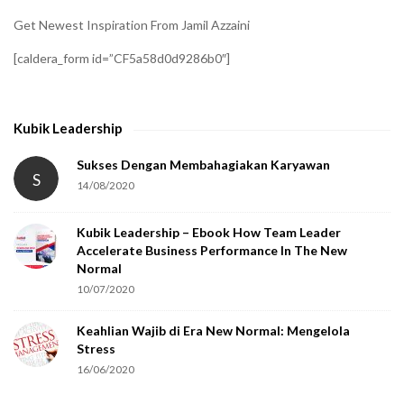
i
Get Newest Inspiration From Jamil Azzaini
f
[caldera_form id=”CF5a58d0d9286b0″]
y
t
h
Kubik Leadership
a
t
Sukses Dengan Membahagiakan Karyawan
S
14/08/2020
y
o
Kubik Leadership – Ebook How Team Leader
u
Accelerate Business Performance In The New
a
Normal
r
10/07/2020
e
Keahlian Wajib di Era New Normal: Mengelola
h
Stress
u
16/06/2020
m