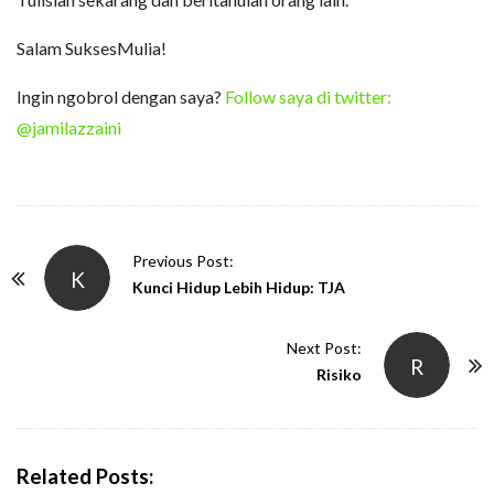
Salam SuksesMulia!
Ingin ngobrol dengan saya?
Follow saya di twitter:
@jamilazzaini
P
Previous Post:
K
o
Kunci Hidup Lebih Hidup: TJA
s
t
Next Post:
R
N
Risiko
a
v
i
Related Posts: