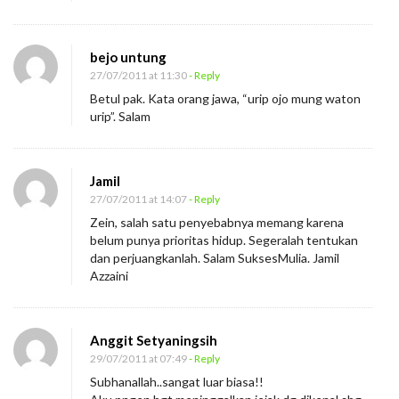
bejo untung
27/07/2011 at 11:30
- Reply
Betul pak. Kata orang jawa, “urip ojo mung waton
urip”. Salam
Jamil
27/07/2011 at 14:07
- Reply
Zein, salah satu penyebabnya memang karena
belum punya prioritas hidup. Segeralah tentukan
dan perjuangkanlah. Salam SuksesMulia. Jamil
Azzaini
Anggit Setyaningsih
29/07/2011 at 07:49
- Reply
Subhanallah..sangat luar biasa!!