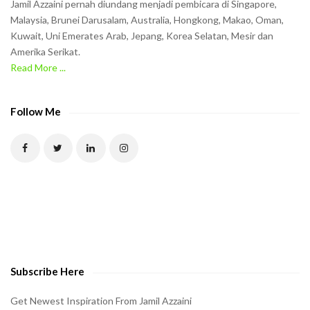
Jamil Azzaini pernah diundang menjadi pembicara di Singapore,
t
Malaysia, Brunei Darusalam, Australia, Hongkong, Makao, Oman,
h
Kuwait, Uni Emerates Arab, Jepang, Korea Selatan, Mesir dan
Amerika Serikat.
e
Read More ...
C
A
P
Follow Me
T
C
H
A
t
o
v
e
Subscribe Here
r
i
Get Newest Inspiration From Jamil Azzaini