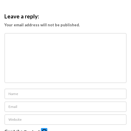
s
a
Leave a reply:
n
Your email address will not be published.
M
e
n
e
m
u
k
a
n
P
e
l
u