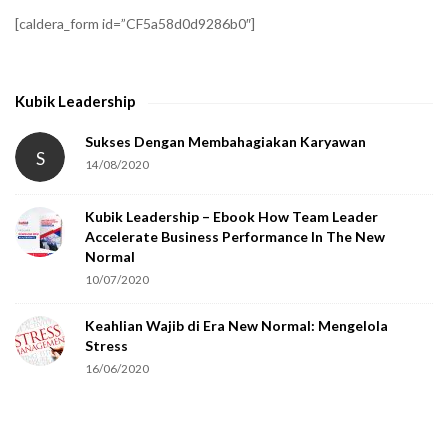
f
[caldera_form id=”CF5a58d0d9286b0″]
y
t
h
Kubik Leadership
a
t
Sukses Dengan Membahagiakan Karyawan
S
14/08/2020
y
o
Kubik Leadership – Ebook How Team Leader
u
Accelerate Business Performance In The New
a
Normal
r
10/07/2020
e
Keahlian Wajib di Era New Normal: Mengelola
h
Stress
u
16/06/2020
m
a
n