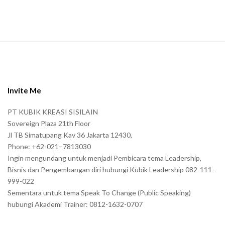
.
S
i
t
e
Invite Me
F
PT KUBIK KREASI SISILAIN
o
Sovereign Plaza 21th Floor
o
Jl TB Simatupang Kav 36 Jakarta 12430,
t
Phone: +62-021–7813030
e
Ingin mengundang untuk menjadi Pembicara tema Leadership,
r
Bisnis dan Pengembangan diri hubungi Kubik Leadership 082-111-
999-022
Sementara untuk tema Speak To Change (Public Speaking)
hubungi Akademi Trainer: 0812-1632-0707