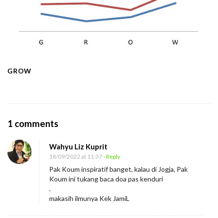
GROW
O
1 comments
n
Wahyu Liz Kuprit
T
18/09/2022 at 11:37
- Reply
e
Pak Koum inspiratif banget, kalau di Jogja, Pak
r
Koum ini tukang baca doa pas kenduri
o
.
makasih ilmunya Kek JamiL
b
o