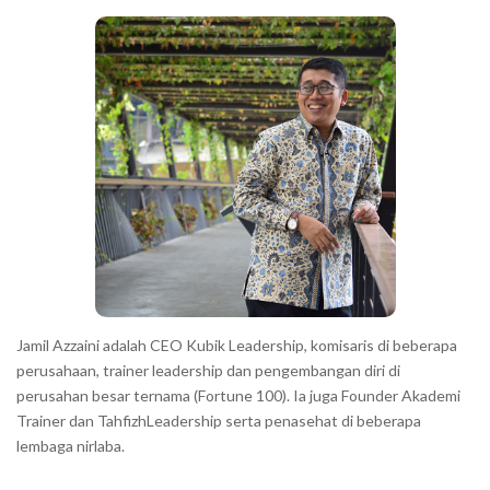
c
a
h
r
a
r
a
c
t
e
r
s
s
h
Jamil Azzaini adalah CEO Kubik Leadership, komisaris di beberapa
o
perusahaan, trainer leadership dan pengembangan diri di
w
perusahan besar ternama (Fortune 100). Ia juga Founder Akademi
Trainer dan TahfizhLeadership serta penasehat di beberapa
n
lembaga nirlaba.
i
n