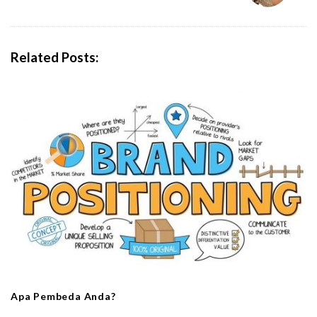
a
v
i
Related Posts:
g
a
t
i
o
n
Apa Pembeda Anda?