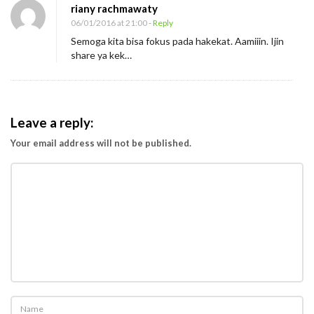
riany rachmawaty
a
06/01/2016 at 21:00
- Reply
r
Semoga kita bisa fokus pada hakekat. Aamiiin. Ijin
a
share ya kek…
a
n
”
Leave a reply:
Your email address will not be published.