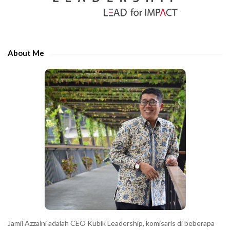
S
r
i
t
d
h
e
e
About Me
b
c
a
h
r
a
r
a
c
t
e
r
s
s
h
Jamil Azzaini adalah CEO Kubik Leadership, komisaris di beberapa