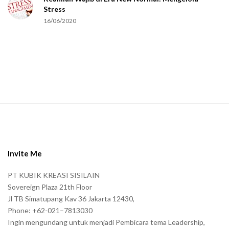
h
Stress
u
16/06/2020
m
a
n
.
S
i
t
e
Invite Me
F
PT KUBIK KREASI SISILAIN
o
Sovereign Plaza 21th Floor
o
Jl TB Simatupang Kav 36 Jakarta 12430,
t
Phone: +62-021–7813030
e
Ingin mengundang untuk menjadi Pembicara tema Leadership,