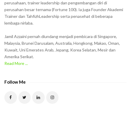
o
perusahaan, trainer leadership dan pengembangan diri di
w
perusahan besar ternama (Fortune 100). Ia juga Founder Akademi
Trainer dan TahfizhLeadership serta penasehat di beberapa
n
lembaga nirlaba.
i
n
Jamil Azzaini pernah diundang menjadi pembicara di Singapore,
t
Malaysia, Brunei Darusalam, Australia, Hongkong, Makao, Oman,
h
Kuwait, Uni Emerates Arab, Jepang, Korea Selatan, Mesir dan
Amerika Serikat.
e
Read More ...
C
A
P
Follow Me
T
C
H
A
t
o