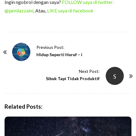
Ingin ngobrol dengan saya?
FOLLOW saya di twitter:
@jamilazzaini
. Atau,
LIKE saya di facebook
P
Previous Post:
o
Hidup Seperti Huruf – i
s
t
Next Post:
S
N
Sibuk Tapi Tidak Produktif
a
v
i
Related Posts:
g
a
t