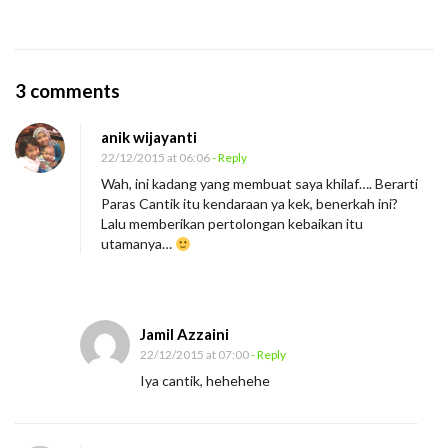
O
3 comments
n
anik wijayanti
T
22/12/2015 at 06:06
- Reply
e
Wah, ini kadang yang membuat saya khilaf…. Berarti
r
Paras Cantik itu kendaraan ya kek, benerkah ini?
b
Lalu memberikan pertolongan kebaikan itu
utamanya…
u
a
i
“
Jamil Azzaini
22/12/2015 at 07:00
- Reply
K
Iya cantik, hehehehe
e
n
d