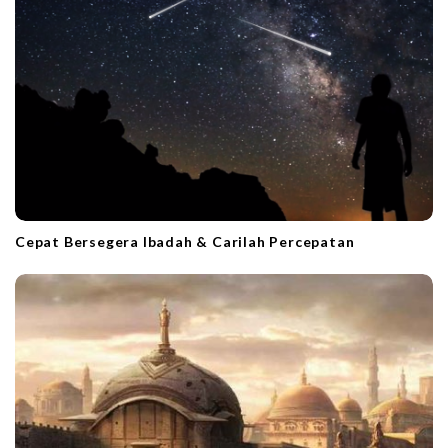
i
o
n
Cepat Bersegera Ibadah & Carilah Percepatan