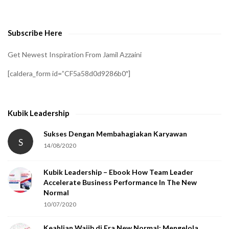
v
e
Subscribe Here
r
i
Get Newest Inspiration From Jamil Azzaini
f
[caldera_form id=”CF5a58d0d9286b0″]
y
t
h
Kubik Leadership
a
t
Sukses Dengan Membahagiakan Karyawan
S
14/08/2020
y
o
Kubik Leadership – Ebook How Team Leader
u
Accelerate Business Performance In The New
a
Normal
r
10/07/2020
e
Keahlian Wajib di Era New Normal: Mengelola