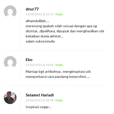
dnur77
21/03/2013 at 13:31
- Reply
alhamduliilah….
merenung apakah sdah sesuai dengan apa yg
dicintai…dipelihara, dipupuk dan menghasilkan utk
kebaikan dunia akhirat…
salam suksesmulia
Eko
21/03/2013 at 16:06
- Reply
Mantap bgt artikelnya , menginspirasi utk
memperbarui cara pandang berprofesi…..
Selamet Hariadi
21/03/2013 at 18:18
- Reply
Inspirasi segar…