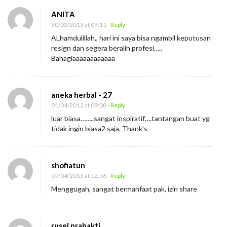
ANITA
30/03/2013 at 09:11
- Reply
ALhamdulillah,, hari ini saya bisa ngambil keputusan
resign dan segera beralih profesi…..
Bahagiaaaaaaaaaaaa
aneka herbal - 27
01/04/2013 at 09:08
- Reply
luar biasa……..sangat inspiratif….tantangan buat yg
tidak ingin biasa2 saja. Thank’s
shofiatun
07/04/2013 at 12:56
- Reply
Menggugah, sangat bermanfaat pak, izin share
rusel prabakti