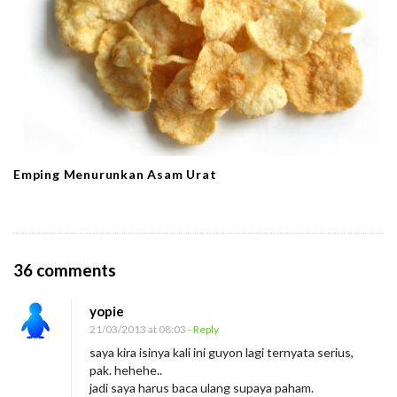
Emping Menurunkan Asam Urat
O
36 comments
n
yopie
T
21/03/2013 at 08:03
- Reply
a
saya kira isinya kali ini guyon lagi ternyata serius,
u
pak. hehehe..
b
jadi saya harus baca ulang supaya paham.