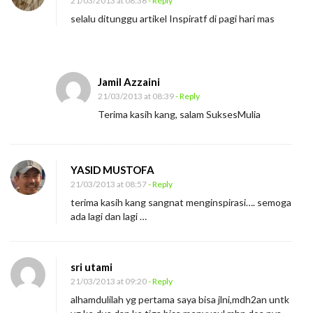
21/03/2013 at 08:36
- Reply
selalu ditunggu artikel Inspiratf di pagi hari mas
Jamil Azzaini
21/03/2013 at 08:39
- Reply
Terima kasih kang, salam SuksesMulia
YASID MUSTOFA
21/03/2013 at 08:57
- Reply
terima kasih kang sangnat menginspirasi…. semoga
ada lagi dan lagi …
sri utami
21/03/2013 at 09:20
- Reply
alhamdulilah yg pertama saya bisa jlni,mdh2an untk