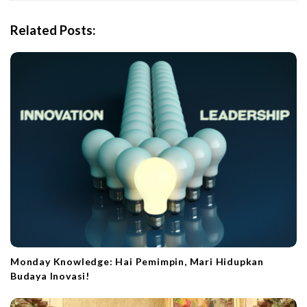
v
i
Related Posts:
g
a
t
i
o
n
Monday Knowledge: Hai Pemimpin, Mari Hidupkan
Budaya Inovasi!