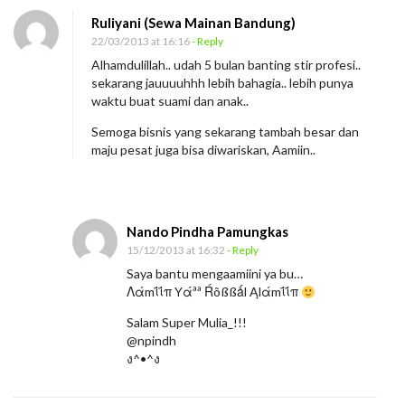
Ruliyani (Sewa Mainan Bandung)
22/03/2013 at 16:16
- Reply
Alhamdulillah.. udah 5 bulan banting stir profesi..
sekarang jauuuuhhh lebih bahagia.. lebih punya
waktu buat suami dan anak..
Semoga bisnis yang sekarang tambah besar dan
maju pesat juga bisa diwariskan, Aamiin..
Nando Pindha Pamungkas
15/12/2013 at 16:32
- Reply
Saya bantu mengaamiini ya bu…
Λάmΐΐπ Yάªª Ŕõßßǻl Ąlάmΐΐπ
Salam Super Mulia_!!!
@npindh
ง^•^ง