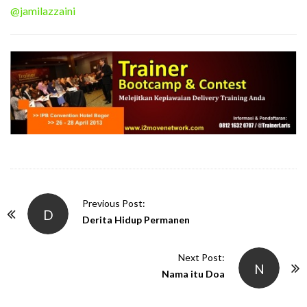
@jamilazzaini
P
Previous Post:
D
o
Derita Hidup Permanen
s
t
Next Post:
N
N
Nama itu Doa
a