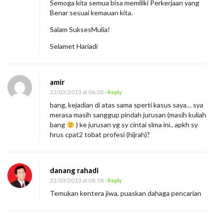
Semoga kita semua bisa memiliki Perkerjaan yang
Benar sesuai kemauan kita.
Salam SuksesMulia!
Selamet Hariadi
amir
22/03/2013 at 06:38
- Reply
bang, kejadian di atas sama sperti kasus saya… sya
merasa masih sanggup pindah jurusan (masih kuliah
bang
) ke jurusan yg sy cintai slma ini.. apkh sy
hrus cpat2 tobat profesi (hijrah)?
danang rahadi
22/03/2013 at 08:18
- Reply
Temukan kentera jiwa, puaskan dahaga pencarian