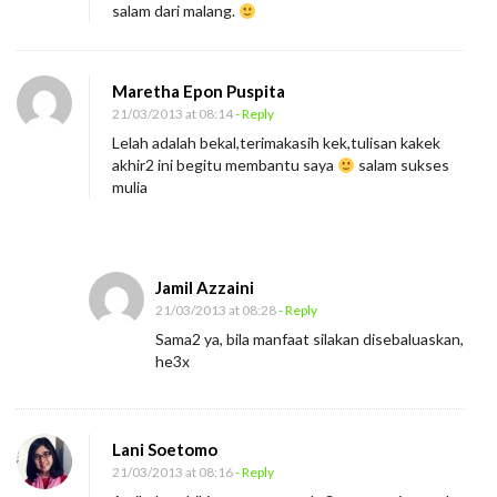
salam dari malang.
a
t
P
Maretha Epon Puspita
r
21/03/2013 at 08:14
- Reply
o
Lelah adalah bekal,terimakasih kek,tulisan kakek
akhir2 ini begitu membantu saya
salam sukses
f
mulia
e
s
i
Jamil Azzaini
21/03/2013 at 08:28
- Reply
Sama2 ya, bila manfaat silakan disebaluaskan,
he3x
Lani Soetomo
21/03/2013 at 08:16
- Reply