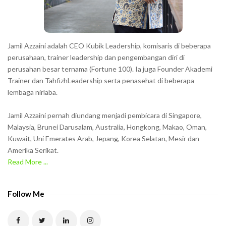
r
s
s
h
Jamil Azzaini adalah CEO Kubik Leadership, komisaris di beberapa
o
perusahaan, trainer leadership dan pengembangan diri di
w
perusahan besar ternama (Fortune 100). Ia juga Founder Akademi
Trainer dan TahfizhLeadership serta penasehat di beberapa
n
lembaga nirlaba.
i
n
Jamil Azzaini pernah diundang menjadi pembicara di Singapore,
t
Malaysia, Brunei Darusalam, Australia, Hongkong, Makao, Oman,
h
Kuwait, Uni Emerates Arab, Jepang, Korea Selatan, Mesir dan
Amerika Serikat.
e
Read More ...
C
A
P
Follow Me
T
C