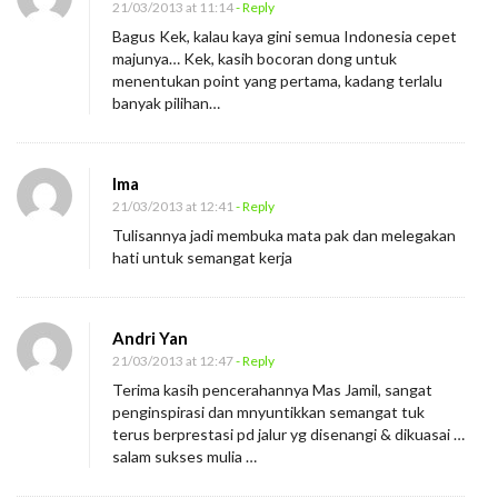
21/03/2013 at 11:14
- Reply
Bagus Kek, kalau kaya gini semua Indonesia cepet
majunya… Kek, kasih bocoran dong untuk
menentukan point yang pertama, kadang terlalu
banyak pilihan…
Ima
21/03/2013 at 12:41
- Reply
Tulisannya jadi membuka mata pak dan melegakan
hati untuk semangat kerja
Andri Yan
21/03/2013 at 12:47
- Reply
Terima kasih pencerahannya Mas Jamil, sangat
penginspirasi dan mnyuntikkan semangat tuk
terus berprestasi pd jalur yg disenangi & dikuasai …
salam sukses mulia …