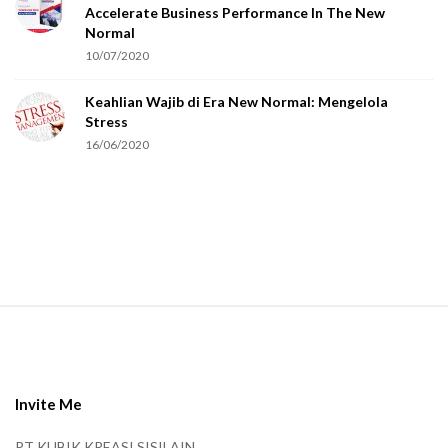
Accelerate Business Performance In The New
a
Normal
r
10/07/2020
e
Keahlian Wajib di Era New Normal: Mengelola
h
Stress
u
16/06/2020
m
a
n
.
S
i
t
e
Invite Me
F
PT KUBIK KREASI SISILAIN