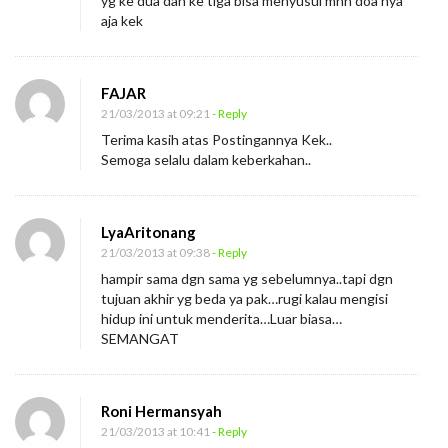
yg ke dua dan ke tiga bisa menyusul mhn doa nya
aja kek
FAJAR
21/03/2013 at 09:21
- Reply
Terima kasih atas Postingannya Kek..
Semoga selalu dalam keberkahan..
LyaAritonang
21/03/2013 at 09:38
- Reply
hampir sama dgn sama yg sebelumnya..tapi dgn
tujuan akhir yg beda ya pak…rugi kalau mengisi
hidup ini untuk menderita…Luar biasa…
SEMANGAT
Roni Hermansyah
21/03/2013 at 10:41
- Reply