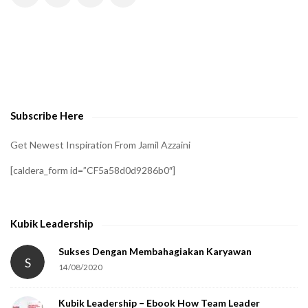
H
A
t
o
v
e
Subscribe Here
r
i
Get Newest Inspiration From Jamil Azzaini
f
[caldera_form id=”CF5a58d0d9286b0″]
y
t
h
Kubik Leadership
a
t
Sukses Dengan Membahagiakan Karyawan
S
14/08/2020
y
o
Kubik Leadership – Ebook How Team Leader
u