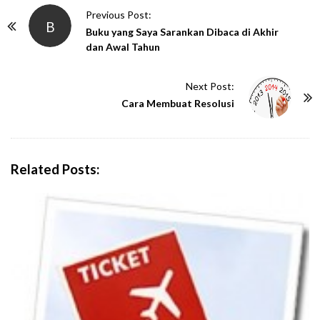
P
Previous Post:
B
o
Buku yang Saya Sarankan Dibaca di Akhir
dan Awal Tahun
s
t
Next Post:
N
Cara Membuat Resolusi
a
v
i
g
Related Posts:
a
t
i
o
n