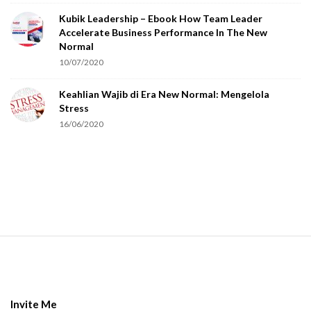
o
Kubik Leadership – Ebook How Team Leader
u
Accelerate Business Performance In The New
a
Normal
r
10/07/2020
e
Keahlian Wajib di Era New Normal: Mengelola
h
Stress
u
16/06/2020
m
a
n
.
S
i
t
e
Invite Me