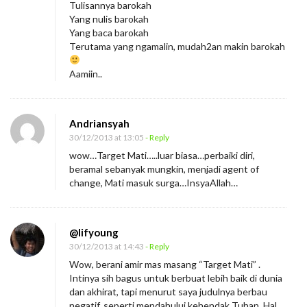
Tulisannya barokah
Yang nulis barokah
Yang baca barokah
Terutama yang ngamalin, mudah2an makin barokah
Aamiin..
Andriansyah
30/12/2013 at 13:05
- Reply
wow…Target Mati…..luar biasa…perbaiki diri,
beramal sebanyak mungkin, menjadi agent of
change, Mati masuk surga…InsyaAllah…
@lifyoung
30/12/2013 at 14:43
- Reply
Wow, berani amir mas masang “Target Mati” .
Intinya sih bagus untuk berbuat lebih baik di dunia
dan akhirat, tapi menurut saya judulnya berbau
negatif, seperti mendahului kehendak Tuhan. Hal