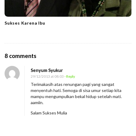
Sukses Karena Ibu
O
8 comments
n
Senyum Syukur
T
29/12/2013 at 08:03
- Reply
a
Terimakasih atas renungan pagi yang sangat
r
menyentuh hati. Semoga di sisa umur setiap kita
g
mampu mengumpulkan bekal hidup setelah mati.
aamiin.
e
t
Salam Sukses Mulia
M
a