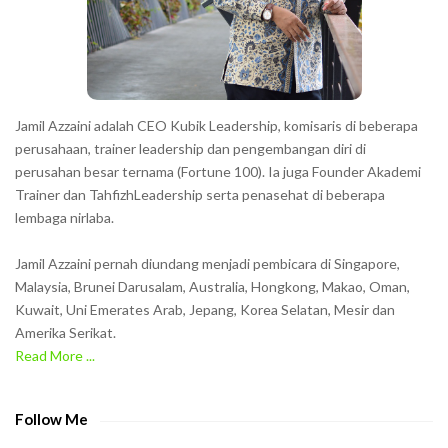
e
r
s
s
h
Jamil Azzaini adalah CEO Kubik Leadership, komisaris di beberapa
o
perusahaan, trainer leadership dan pengembangan diri di
w
perusahan besar ternama (Fortune 100). Ia juga Founder Akademi
Trainer dan TahfizhLeadership serta penasehat di beberapa
n
lembaga nirlaba.
i
n
Jamil Azzaini pernah diundang menjadi pembicara di Singapore,
t
Malaysia, Brunei Darusalam, Australia, Hongkong, Makao, Oman,
h
Kuwait, Uni Emerates Arab, Jepang, Korea Selatan, Mesir dan
Amerika Serikat.
e
Read More ...
C
A
P
Follow Me
T