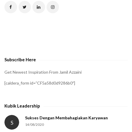
C
H
A
t
o
v
e
Subscribe Here
r
i
Get Newest Inspiration From Jamil Azzaini
f
[caldera_form id=”CF5a58d0d9286b0″]
y
t
h
Kubik Leadership
a
t
Sukses Dengan Membahagiakan Karyawan
S
14/08/2020
y