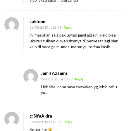
siap laksanakan… bertahap
sukhemi
26/08/2015 at 12:51
- Reply
ini masukan saja pak ustad jamil azzaini..kalo bisa
ukuran tulisan di websitenya di perbesar lagi biar
kalo di baca ga mumet..matanya..terima kasih.
Jamil Azzaini
26/08/2015 at 13:27
- Reply
Hehehe, coba saya tanyakan yg lebih tahu
ya…
@SifaAkira
26/08/2015 at 13:05
- Reply
Setuju be