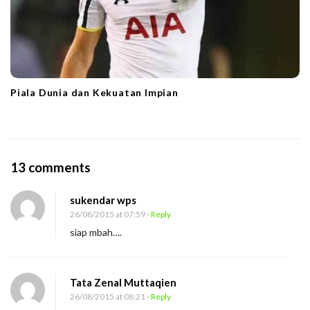
Piala Dunia dan Kekuatan Impian
O
13 comments
n
sukendar wps
T
26/08/2015 at 07:59
- Reply
a
siap mbah….
k
l
u
Tata Zenal Muttaqien
k
26/08/2015 at 08:21
- Reply