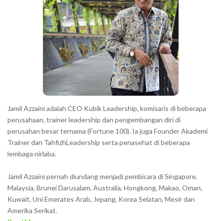
a
c
t
e
r
s
s
h
Jamil Azzaini adalah CEO Kubik Leadership, komisaris di beberapa
o
perusahaan, trainer leadership dan pengembangan diri di
w
perusahan besar ternama (Fortune 100). Ia juga Founder Akademi
Trainer dan TahfizhLeadership serta penasehat di beberapa
n
lembaga nirlaba.
i
n
Jamil Azzaini pernah diundang menjadi pembicara di Singapore,
t
Malaysia, Brunei Darusalam, Australia, Hongkong, Makao, Oman,
h
Kuwait, Uni Emerates Arab, Jepang, Korea Selatan, Mesir dan
Amerika Serikat.
e