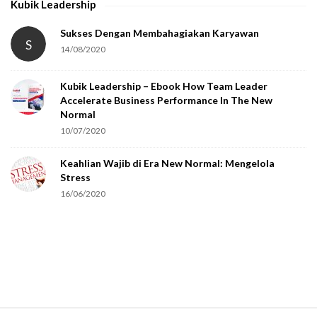
Kubik Leadership
a
t
Sukses Dengan Membahagiakan Karyawan
S
14/08/2020
y
o
Kubik Leadership – Ebook How Team Leader
u
Accelerate Business Performance In The New
a
Normal
r
10/07/2020
e
Keahlian Wajib di Era New Normal: Mengelola
h
Stress
u
16/06/2020
m
a
n
.
S