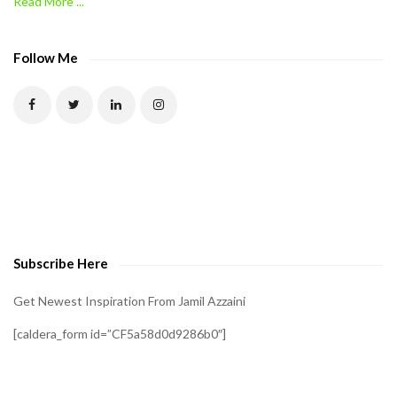
Read More ...
C
A
P
Follow Me
T
C
H
A
t
o
v
e
Subscribe Here
r
i
Get Newest Inspiration From Jamil Azzaini
f
[caldera_form id=”CF5a58d0d9286b0″]
y
t
h