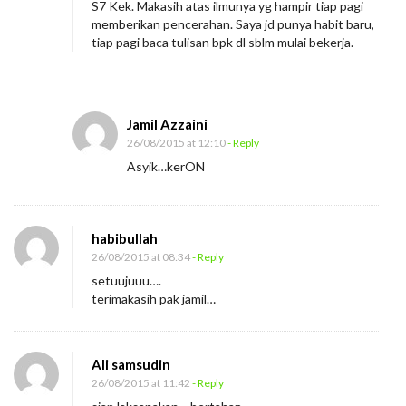
S7 Kek. Makasih atas ilmunya yg hampir tiap pagi
k
memberikan pencerahan. Saya jd punya habit baru,
a
tiap pagi baca tulisan bpk dl sblm mulai bekerja.
n
U
a
Jamil Azzaini
n
26/08/2015 at 12:10
- Reply
g
Asyik…kerON
m
u
habibullah
26/08/2015 at 08:34
- Reply
setuujuuu….
terimakasih pak jamil…
Ali samsudin
26/08/2015 at 11:42
- Reply