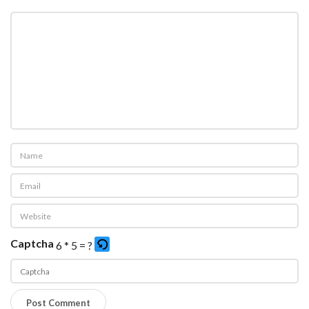
Captcha
6 * 5 = ?
P