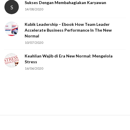
Sukses Dengan Membahagiakan Karyawan
S
14/08/2020
Kubik Leadership – Ebook How Team Leader
Accelerate Business Performance In The New
Normal
10/07/2020
Keahlian Wajib di Era New Normal: Mengelola
Stress
16/06/2020
S
i