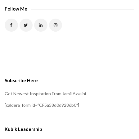
Follow Me
Subscribe Here
Get Newest Inspiration From Jamil Azzaini
[caldera_form id=”CF5a58d0d9286b0″]
Kubik Leadership