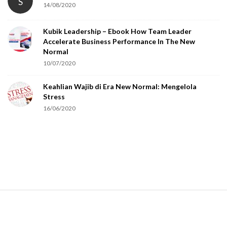
S
14/08/2020
Kubik Leadership – Ebook How Team Leader
Accelerate Business Performance In The New
Normal
10/07/2020
Keahlian Wajib di Era New Normal: Mengelola
Stress
16/06/2020
S
i
t