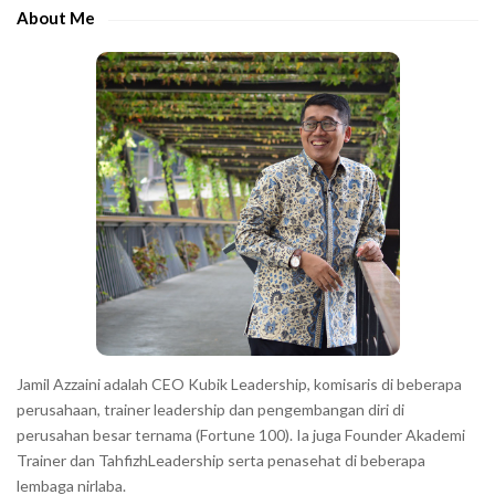
e
About Me
b
a
r
Jamil Azzaini adalah CEO Kubik Leadership, komisaris di beberapa
perusahaan, trainer leadership dan pengembangan diri di
perusahan besar ternama (Fortune 100). Ia juga Founder Akademi
Trainer dan TahfizhLeadership serta penasehat di beberapa
lembaga nirlaba.