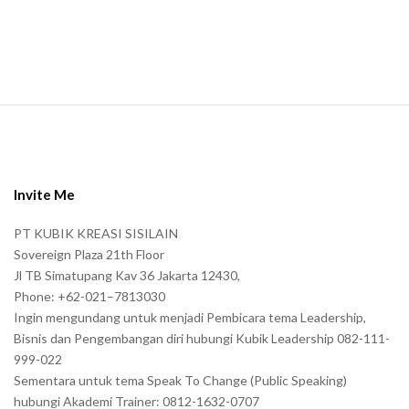
S
i
t
e
Invite Me
F
PT KUBIK KREASI SISILAIN
o
Sovereign Plaza 21th Floor
o
Jl TB Simatupang Kav 36 Jakarta 12430,
t
Phone: +62-021–7813030
e
Ingin mengundang untuk menjadi Pembicara tema Leadership,
r
Bisnis dan Pengembangan diri hubungi Kubik Leadership 082-111-
999-022
Sementara untuk tema Speak To Change (Public Speaking)
hubungi Akademi Trainer: 0812-1632-0707