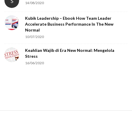
S
14/08/2020
Kubik Leadership – Ebook How Team Leader
Accelerate Business Performance In The New
Normal
10/07/2020
Keahlian Wajib di Era New Normal: Mengelola
Stress
16/06/2020
S
i
t