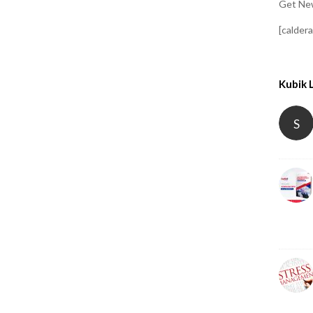
Get New
[calder
Kubik 
S