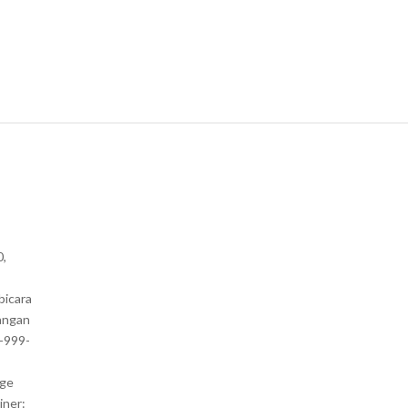
0,
bicara
angan
1-999-
nge
iner: