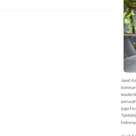
r
Jamil A
komisar
leaders
perusah
juga Fo
Tahfizh
beberap