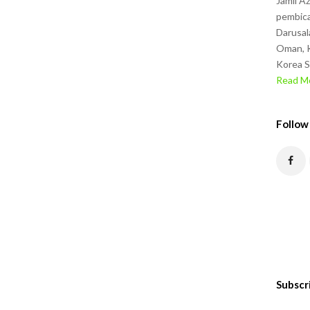
Jamil A
pembica
Darusal
Oman, K
Korea S
Read Mo
Follow
Subscr