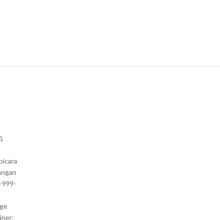
0,
bicara
angan
1-999-
nge
iner: