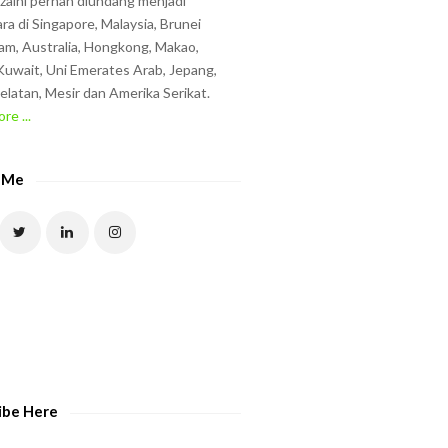
zzaini pernah diundang menjadi
ra di Singapore, Malaysia, Brunei
am, Australia, Hongkong, Makao,
uwait, Uni Emerates Arab, Jepang,
elatan, Mesir dan Amerika Serikat.
re ...
 Me
ibe Here