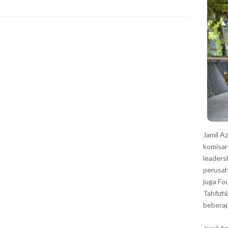
r
Jamil A
komisar
leaders
perusah
juga Fo
Tahfizh
beberap