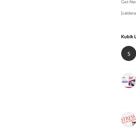
Get New
[calder
Kubik 
S