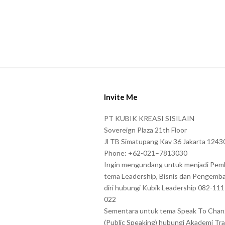
S
i
Invite Me
t
e
PT KUBIK KREASI SISILAIN
F
Sovereign Plaza 21th Floor
o
Jl TB Simatupang Kav 36 Jakarta 1243
Phone: +62-021–7813030
o
Ingin mengundang untuk menjadi Pem
t
tema Leadership, Bisnis dan Pengemb
e
diri hubungi Kubik Leadership 082-11
r
022
Sementara untuk tema Speak To Cha
(Public Speaking) hubungi Akademi Tra