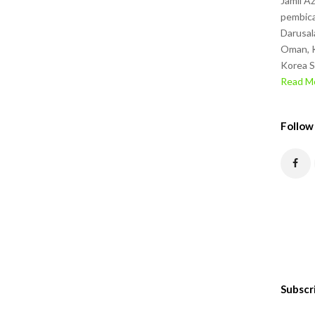
Jamil A
pembica
Darusal
Oman, K
Korea S
Read Mo
Follow
Subscr