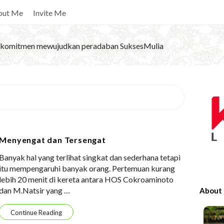
out Me
Invite Me
komitmen mewujudkan peradaban SuksesMulia
S
i
t
e
Menyengat dan Tersengat
S
Banyak hal yang terlihat singkat dan sederhana tetapi
i
itu mempengaruhi banyak orang. Pertemuan kurang
d
lebih 20 menit di kereta antara HOS Cokroaminoto
e
dan M.Natsir yang
…
About
b
a
Continue Reading