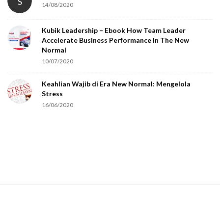
S
14/08/2020
Kubik Leadership – Ebook How Team Leader
Accelerate Business Performance In The New
Normal
10/07/2020
Keahlian Wajib di Era New Normal: Mengelola
Stress
16/06/2020
S
i
t