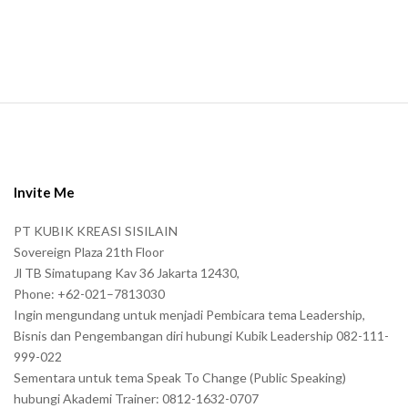
S
i
t
e
Invite Me
F
PT KUBIK KREASI SISILAIN
o
Sovereign Plaza 21th Floor
o
Jl TB Simatupang Kav 36 Jakarta 12430,
t
Phone: +62-021–7813030
e
Ingin mengundang untuk menjadi Pembicara tema Leadership,
r
Bisnis dan Pengembangan diri hubungi Kubik Leadership 082-111-
999-022
Sementara untuk tema Speak To Change (Public Speaking)
hubungi Akademi Trainer: 0812-1632-0707