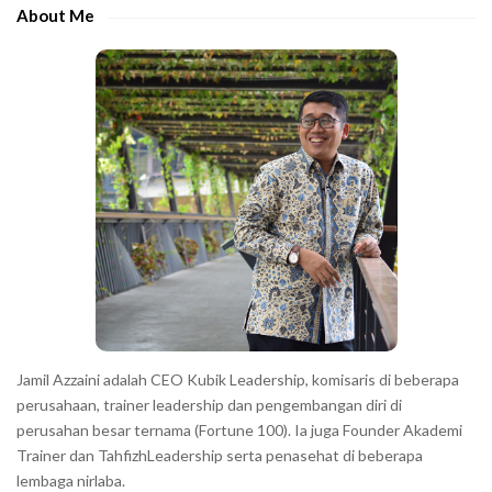
e
About Me
b
a
r
Jamil Azzaini adalah CEO Kubik Leadership, komisaris di beberapa
perusahaan, trainer leadership dan pengembangan diri di
perusahan besar ternama (Fortune 100). Ia juga Founder Akademi
Trainer dan TahfizhLeadership serta penasehat di beberapa
lembaga nirlaba.