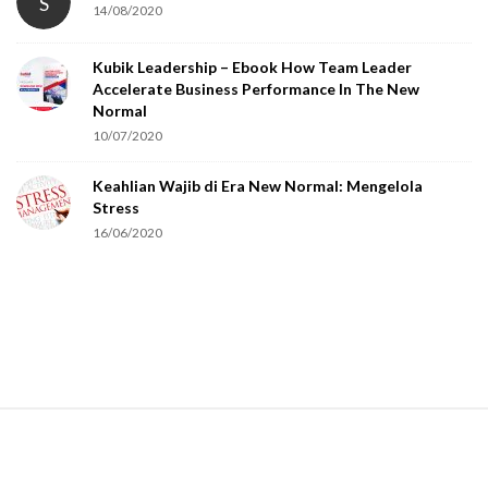
S
14/08/2020
Kubik Leadership – Ebook How Team Leader
Accelerate Business Performance In The New
Normal
10/07/2020
Keahlian Wajib di Era New Normal: Mengelola
Stress
16/06/2020
S
i
t