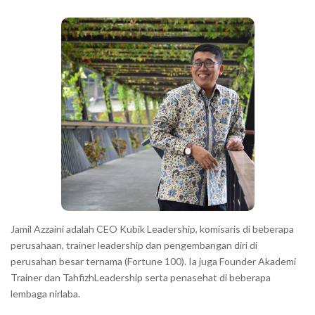
b
a
r
Jamil Azzaini adalah CEO Kubik Leadership, komisaris di beberapa
perusahaan, trainer leadership dan pengembangan diri di
perusahan besar ternama (Fortune 100). Ia juga Founder Akademi
Trainer dan TahfizhLeadership serta penasehat di beberapa
lembaga nirlaba.