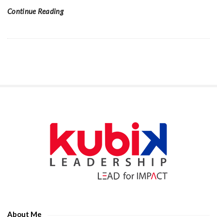
Continue Reading
S
i
t
e
S
i
d
e
About Me