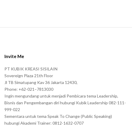
S
i
t
e
Invite Me
F
PT KUBIK KREASI SISILAIN
o
Sovereign Plaza 21th Floor
o
Jl TB Simatupang Kav 36 Jakarta 12430,
t
Phone: +62-021–7813030
e
Ingin mengundang untuk menjadi Pembicara tema Leadership,
r
Bisnis dan Pengembangan diri hubungi Kubik Leadership 082-111-
999-022
Sementara untuk tema Speak To Change (Public Speaking)
hubungi Akademi Trainer: 0812-1632-0707