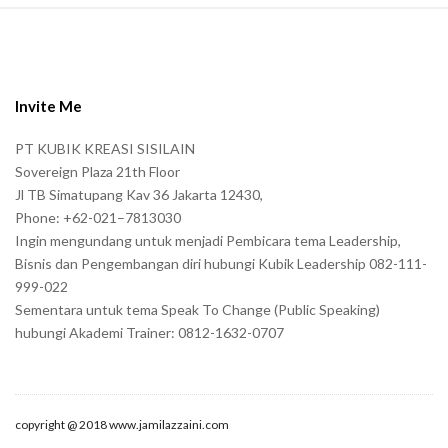
S
i
t
e
Invite Me
F
PT KUBIK KREASI SISILAIN
o
Sovereign Plaza 21th Floor
o
Jl TB Simatupang Kav 36 Jakarta 12430,
t
Phone: +62-021–7813030
e
Ingin mengundang untuk menjadi Pembicara tema Leadership,
r
Bisnis dan Pengembangan diri hubungi Kubik Leadership 082-111-
999-022
Sementara untuk tema Speak To Change (Public Speaking)
hubungi Akademi Trainer: 0812-1632-0707
copyright @ 2018 www.jamilazzaini.com