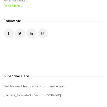
Amerika Serikat.
Read More ...
Follow Me
Subscribe Here
Get Newest Inspiration From Jamil Azzaini
[caldera_form id=”CF5a58d0d9286b0″]