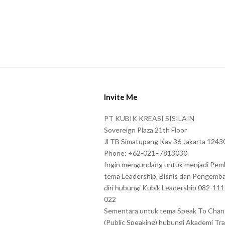
S
i
Invite Me
t
e
PT KUBIK KREASI SISILAIN
F
Sovereign Plaza 21th Floor
o
Jl TB Simatupang Kav 36 Jakarta 1243
Phone: +62-021–7813030
o
Ingin mengundang untuk menjadi Pem
t
tema Leadership, Bisnis dan Pengemb
e
diri hubungi Kubik Leadership 082-11
r
022
Sementara untuk tema Speak To Cha
(Public Speaking) hubungi Akademi Tra