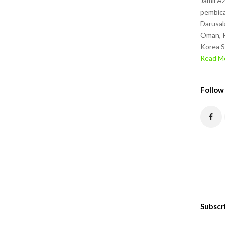
Jamil A
pembica
Darusal
Oman, K
Korea S
Read Mo
Follow
Subscr