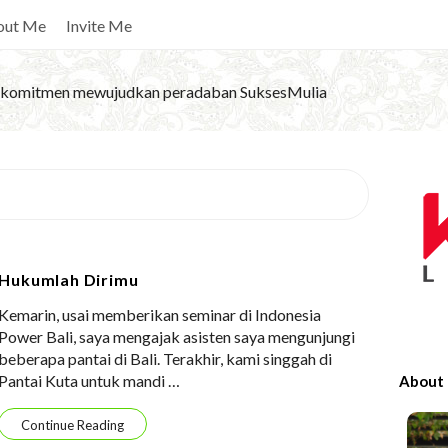
out Me
Invite Me
komitmen mewujudkan peradaban SuksesMulia
S
i
t
e
Hukumlah Dirimu
S
Kemarin, usai memberikan seminar di Indonesia
i
Power Bali, saya mengajak asisten saya mengunjungi
d
beberapa pantai di Bali. Terakhir, kami singgah di
e
Pantai Kuta untuk mandi
…
About
b
a
Continue Reading