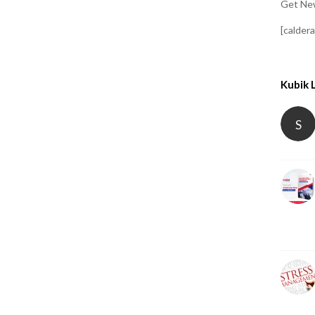
Get New
[calder
Kubik 
S