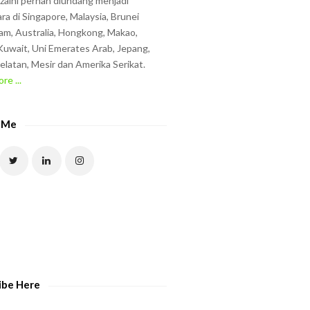
zzaini pernah diundang menjadi
ra di Singapore, Malaysia, Brunei
am, Australia, Hongkong, Makao,
uwait, Uni Emerates Arab, Jepang,
elatan, Mesir dan Amerika Serikat.
re ...
 Me
ibe Here