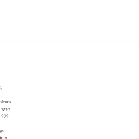
0,
bicara
angan
1-999-
nge
iner: