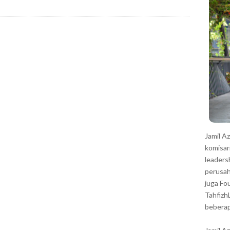
r
Jamil A
komisar
leaders
perusah
juga Fo
Tahfizh
beberap