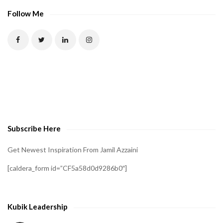
Follow Me
Subscribe Here
Get Newest Inspiration From Jamil Azzaini
[caldera_form id=”CF5a58d0d9286b0″]
Kubik Leadership