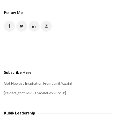
Follow Me
Subscribe Here
Get Newest Inspiration From Jamil Azzaini
[caldera_form id=”CF5a58d0d9286b0″]
Kubik Leadership