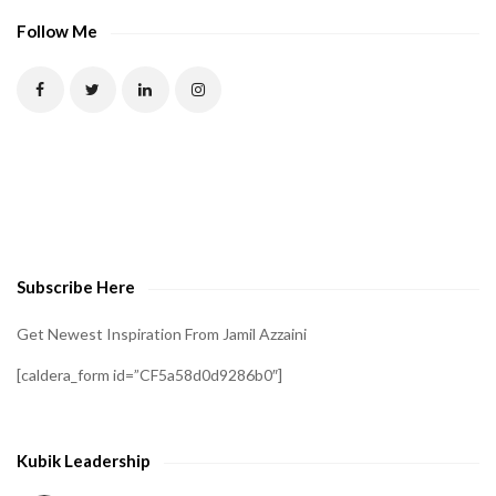
Follow Me
Subscribe Here
Get Newest Inspiration From Jamil Azzaini
[caldera_form id=”CF5a58d0d9286b0″]
Kubik Leadership