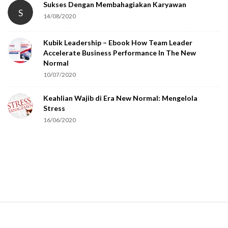
Sukses Dengan Membahagiakan Karyawan
S
14/08/2020
Kubik Leadership – Ebook How Team Leader
Accelerate Business Performance In The New
Normal
10/07/2020
Keahlian Wajib di Era New Normal: Mengelola
Stress
16/06/2020
S
i