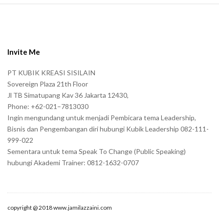
S
i
t
e
Invite Me
F
PT KUBIK KREASI SISILAIN
o
Sovereign Plaza 21th Floor
o
Jl TB Simatupang Kav 36 Jakarta 12430,
t
Phone: +62-021–7813030
e
Ingin mengundang untuk menjadi Pembicara tema Leadership,
r
Bisnis dan Pengembangan diri hubungi Kubik Leadership 082-111-
999-022
Sementara untuk tema Speak To Change (Public Speaking)
hubungi Akademi Trainer: 0812-1632-0707
copyright @ 2018 www.jamilazzaini.com