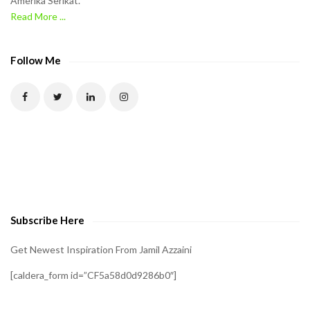
Amerika Serikat.
Read More ...
Follow Me
Subscribe Here
Get Newest Inspiration From Jamil Azzaini
[caldera_form id=”CF5a58d0d9286b0″]