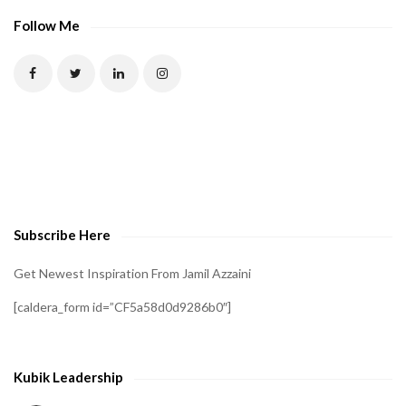
Follow Me
Subscribe Here
Get Newest Inspiration From Jamil Azzaini
[caldera_form id=”CF5a58d0d9286b0″]
Kubik Leadership