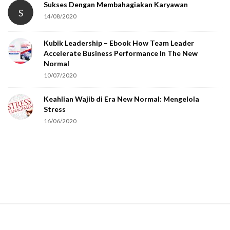
Sukses Dengan Membahagiakan Karyawan
S
14/08/2020
Kubik Leadership – Ebook How Team Leader
Accelerate Business Performance In The New
Normal
10/07/2020
Keahlian Wajib di Era New Normal: Mengelola
Stress
16/06/2020
S
i