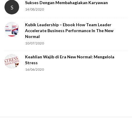
Sukses Dengan Membahagiakan Karyawan
S
14/08/2020
Kubik Leadership – Ebook How Team Leader
Accelerate Business Performance In The New
Normal
10/07/2020
Keahlian Wajib di Era New Normal: Mengelola
Stress
16/06/2020
S
i