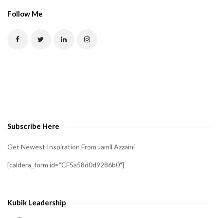
Follow Me
Subscribe Here
Get Newest Inspiration From Jamil Azzaini
[caldera_form id=”CF5a58d0d9286b0″]
Kubik Leadership