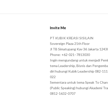
S
i
Invite Me
t
e
PT KUBIK KREASI SISILAIN
F
Sovereign Plaza 21th Floor
o
Jl TB Simatupang Kav 36 Jakarta 1243
Phone: +62-021–7813030
o
Ingin mengundang untuk menjadi Pem
t
tema Leadership, Bisnis dan Pengemb
e
diri hubungi Kubik Leadership 082-11
r
022
Sementara untuk tema Speak To Cha
(Public Speaking) hubungi Akademi Tra
0812-1632-0707