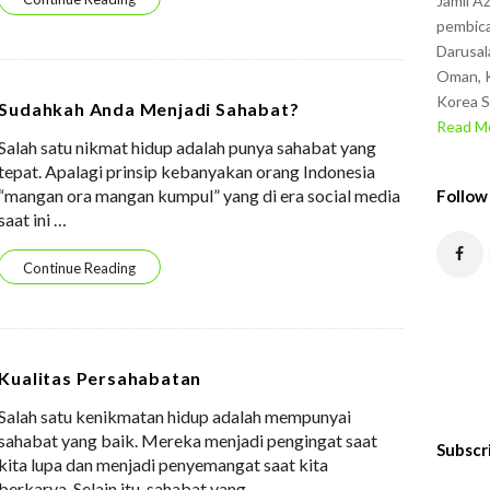
Jamil A
pembica
Darusal
Oman, K
Korea S
Sudahkah Anda Menjadi Sahabat?
Read Mo
Salah satu nikmat hidup adalah punya sahabat yang
tepat. Apalagi prinsip kebanyakan orang Indonesia
“mangan ora mangan kumpul” yang di era social media
Follow
saat ini
…
Continue Reading
Kualitas Persahabatan
Salah satu kenikmatan hidup adalah mempunyai
sahabat yang baik. Mereka menjadi pengingat saat
Subscr
kita lupa dan menjadi penyemangat saat kita
berkarya. Selain itu, sahabat yang
…