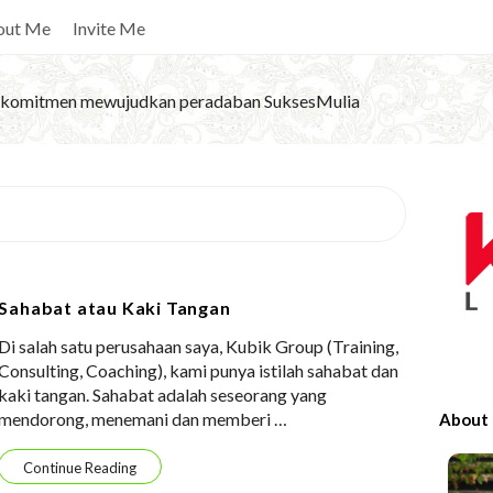
out Me
Invite Me
komitmen mewujudkan peradaban SuksesMulia
S
i
t
e
Sahabat atau Kaki Tangan
S
Di salah satu perusahaan saya, Kubik Group (Training,
i
Consulting, Coaching), kami punya istilah sahabat dan
d
kaki tangan. Sahabat adalah seseorang yang
e
mendorong, menemani dan memberi
…
About
b
a
Continue Reading