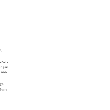
0,
bicara
angan
1-999-
nge
iner: