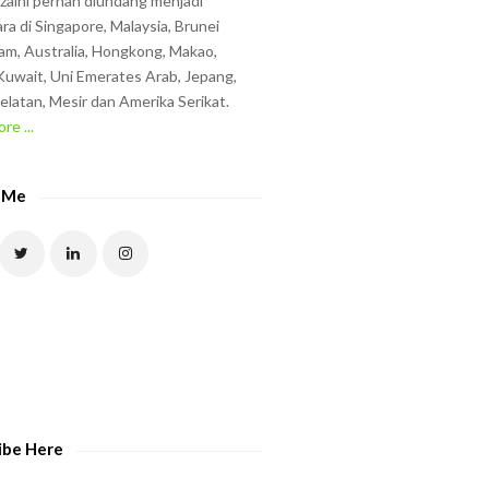
zzaini pernah diundang menjadi
ra di Singapore, Malaysia, Brunei
am, Australia, Hongkong, Makao,
uwait, Uni Emerates Arab, Jepang,
elatan, Mesir dan Amerika Serikat.
re ...
 Me
ibe Here