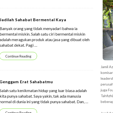
r
Jadilah Sahabat Bermental Kaya
Banyak orang yang tidak menyadari bahwa ia
bermental miskin. Salah satu ciri bermental miskin
adalah meragukan produk atau jasa yang dibuat oleh
sahabat dekat. Pagi
…
Continue Reading
Jamil A
komisar
leaders
Genggam Erat Sahabatmu
perusah
juga Fo
Salah satu kenikmatan hidup yang luar biasa adalah
kita punya sahabat. Saya yakin, tak ada manusia
Tahfizh
normal di dunia ini yang tidak punya sahabat. Dan,
…
beberap
Continue Reading