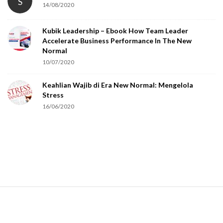
S
14/08/2020
Kubik Leadership – Ebook How Team Leader
Accelerate Business Performance In The New
Normal
10/07/2020
Keahlian Wajib di Era New Normal: Mengelola
Stress
16/06/2020
S
i
t